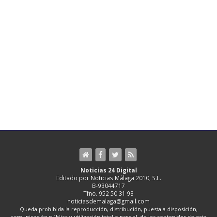
Noticias 24 Digital
Editado por Noticias Málaga 2010, S.L.
B-93044717
Tfno. 952 50 31 93
noticiasdemalaga@gmail.com
Queda prohibida la reproducción, distribución, puesta a disposición,
comunicación pública y utilización total o parcial, de los contenidos de esta