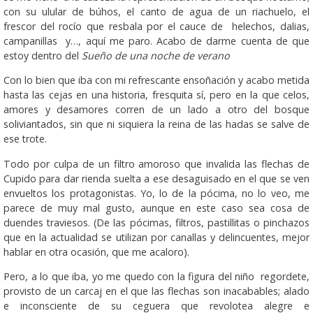
con su ulular de búhos, el canto de agua de un riachuelo, el
frescor del rocío que resbala por el cauce de helechos, dalias,
campanillas y…, aquí me paro. Acabo de darme cuenta de que
estoy dentro del
Sueño de una noche de verano
Con lo bien que iba con mi refrescante ensoñación y acabo metida
hasta las cejas en una historia, fresquita sí, pero en la que celos,
amores y desamores corren de un lado a otro del bosque
soliviantados, sin que ni siquiera la reina de las hadas se salve de
ese trote.
Todo por culpa de un filtro amoroso que invalida las flechas de
Cupido para dar rienda suelta a ese desaguisado en el que se ven
envueltos los protagonistas. Yo, lo de la pócima, no lo veo, me
parece de muy mal gusto, aunque en este caso sea cosa de
duendes traviesos. (De las pócimas, filtros, pastillitas o pinchazos
que en la actualidad se utilizan por canallas y delincuentes, mejor
hablar en otra ocasión, que me acaloro).
Pero, a lo que iba, yo me quedo con la figura del niño regordete,
provisto de un carcaj en el que las flechas son inacabables; alado
e inconsciente de su ceguera que revolotea alegre e