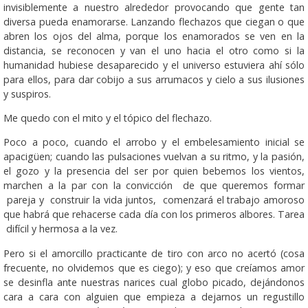
invisiblemente a nuestro alrededor provocando que gente tan
diversa pueda enamorarse. Lanzando flechazos que ciegan o que
abren los ojos del alma, porque los enamorados se ven en la
distancia, se reconocen y van el uno hacia el otro como si la
humanidad hubiese desaparecido y el universo estuviera ahí sólo
para ellos, para dar cobijo a sus arrumacos y cielo a sus ilusiones
y suspiros.
Me quedo con el mito y el tópico del flechazo.
Poco a poco, cuando el arrobo y el embelesamiento inicial se
apacigüen; cuando las pulsaciones vuelvan a su ritmo, y la pasión,
el gozo y la presencia del ser por quien bebemos los vientos,
marchen a la par con la convicción de que queremos formar
pareja y construir la vida juntos, comenzará el trabajo amoroso
que habrá que rehacerse cada día con los primeros albores. Tarea
difícil y hermosa a la vez.
Pero si el amorcillo practicante de tiro con arco no acertó (cosa
frecuente, no olvidemos que es ciego); y eso que creíamos amor
se desinfla ante nuestras narices cual globo picado, dejándonos
cara a cara con alguien que empieza a dejarnos un regustillo