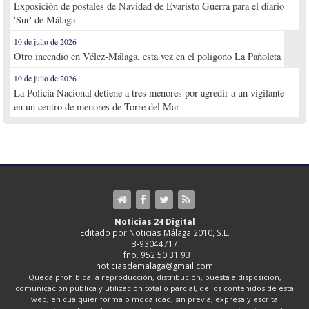
Exposición de postales de Navidad de Evaristo Guerra para el diario
'Sur' de Málaga
10 de julio de 2026
Otro incendio en Vélez-Málaga, esta vez en el polígono La Pañoleta
10 de julio de 2026
La Policía Nacional detiene a tres menores por agredir a un vigilante
en un centro de menores de Torre del Mar
Noticias 24 Digital
Editado por Noticias Málaga 2010, S.L.
B-93044717
Tfno. 952 50 31 93
noticiasdemalaga@gmail.com
Queda prohibida la reproducción, distribución, puesta a disposición,
comunicación pública y utilización total o parcial, de los contenidos de esta
web, en cualquier forma o modalidad, sin previa, expresa y escrita