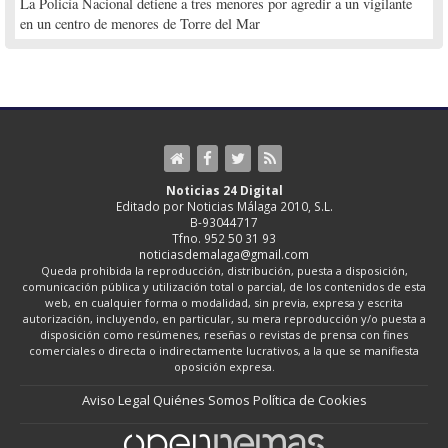
La Policía Nacional detiene a tres menores por agredir a un vigilante
en un centro de menores de Torre del Mar
Noticias 24 Digital
Editado por Noticias Málaga 2010, S.L.
B-93044717
Tfno. 952 50 31 93
noticiasdemalaga@gmail.com
Queda prohibida la reproducción, distribución, puesta a disposición,
comunicación pública y utilización total o parcial, de los contenidos de esta
web, en cualquier forma o modalidad, sin previa, expresa y escrita
autorización, incluyendo, en particular, su mera reproducción y/o puesta a
disposición como resúmenes, reseñas o revistas de prensa con fines
comerciales o directa o indirectamente lucrativos, a la que se manifiesta
oposición expresa.
Aviso Legal
Quiénes Somos
Política de Cookies