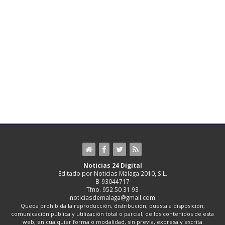
Noticias 24 Digital
Editado por Noticias Málaga 2010, S.L.
B-93044717
Tfno. 952 50 31 93
noticiasdemalaga@gmail.com
Queda prohibida la reproducción, distribución, puesta a disposición,
comunicación pública y utilización total o parcial, de los contenidos de esta
web, en cualquier forma o modalidad, sin previa, expresa y escrita