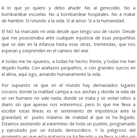
A lo que yo quiero y debo añadir: No al genocidio. No a
bombardear escuelas. No a bombardear hospitales. No a matar
de hambre. Sí rotundo a la vida. Sí al amor. Sí a la humanidad.
El NO ha marcado mi vida desde que tengo uso de razón. Desde
que me posicionaba ante cualquier injusticia de esas pequeñitas
que se dan en la infancia hasta esas otras, tremendas, que nos
esperan y sorprenden en el camino del vivir.
A todas me he opuesto, a todas he hecho frente, y todas me han
dejado huella. Con arañazos pequeños, o con grandes surcos en
el alma, aquí sigo, amando humanamente la vida.
Por supuesto sé que en el mundo hay demasiados lugares
oscuros donde la maldad campa a sus anchas y donde la vida de
un ser humano no vale nada; donde se mata y se violan niños a
diario sin que apenas nos enteremos; pero lo que me lleva a
escribir estas líneas es el sentimiento de impotencia ante la
gravedad, el punto máximo de maldad al que se ha llegado.
Estamos asistiendo al exterminio de todo un pueblo, programado
y ejecutado por un estado democrático. Y lo peligroso del
momento es que esta matanza se ha llevado y se lleva a cabo sin