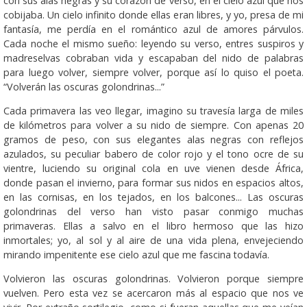
con sus alas negras y su corazón de verso, en el cielo azul que nos
cobijaba. Un cielo infinito donde ellas eran libres, y yo, presa de mi
fantasía, me perdía en el romántico azul de amores párvulos.
Cada noche el mismo sueño: leyendo su verso, entres suspiros y
madreselvas cobraban vida y escapaban del nido de palabras
para luego volver, siempre volver, porque así lo quiso el poeta.
“Volverán las oscuras golondrinas...”
Cada primavera las veo llegar, imagino su travesía larga de miles
de kilómetros para volver a su nido de siempre. Con apenas 20
gramos de peso, con sus elegantes alas negras con reflejos
azulados, su peculiar babero de color rojo y el tono ocre de su
vientre, luciendo su original cola en uve vienen desde África,
donde pasan el invierno, para formar sus nidos en espacios altos,
en las cornisas, en los tejados, en los balcones... Las oscuras
golondrinas del verso han visto pasar conmigo muchas
primaveras. Ellas a salvo en el libro hermoso que las hizo
inmortales; yo, al sol y al aire de una vida plena, envejeciendo
mirando impenitente ese cielo azul que me fascina todavía.
Volvieron las oscuras golondrinas. Volvieron porque siempre
vuelven. Pero esta vez se acercaron más al espacio que nos ve