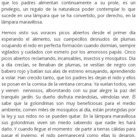
que los padres alimentan continuamente a su prole, es un
privilegio, un regalo de la naturaleza poder contemplar lo que
sucede en una lámpara que se ha convertido, por derecho, en la
lámpara maravillosa.
Hemos visto sus voraces picos abiertos desde el primer día
esperando el alimento, sus cuerpecillos desnudos de plumas
ocupando el nido en perfecta formación cuando dormían, siempre
vigilados y cuidados con esmero por los amorosos papás. Cinco
picos abiertos reclamando, incansables, insectos y mosquitos. Día
a día crecían, se llenaban de plumas, se vestían de negro con
babero rojo y batían sus alas de estreno ensayando, aprendiendo
a volar. Han crecido tanto, que los padres les dejan el nido y ellos
se posan en la cornisa de la ventana cercana. Ya vuelan todos, van
y vienen nerviosos, alborotando con su piar alegre la paz del
tranquilo jardín. Su dueño disfruta mirándolas, viéndolas vivir. Él
sabe que la golondrinas son muy beneficiosas para el medio
ambiente, comen miles de mosquitos al día, están protegidas por
la ley y sus nidos no se pueden quitar. En la lámpara maravillosa
sus golondrinas viven sin miedo sabiendo que nadie les hará
daño. Y cuando llegue el momento de partir a tierras cálidas para
pasar el invierno, el nido permanecerá como ellas lo dejaron,