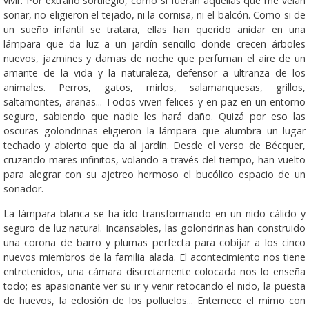
vivir. Por extraño sortilegio, como si fueran aquellas que me veían
soñar, no eligieron el tejado, ni la cornisa, ni el balcón. Como si de
un sueño infantil se tratara, ellas han querido anidar en una
lámpara que da luz a un jardín sencillo donde crecen árboles
nuevos, jazmines y damas de noche que perfuman el aire de un
amante de la vida y la naturaleza, defensor a ultranza de los
animales. Perros, gatos, mirlos, salamanquesas, grillos,
saltamontes, arañas... Todos viven felices y en paz en un entorno
seguro, sabiendo que nadie les hará daño. Quizá por eso las
oscuras golondrinas eligieron la lámpara que alumbra un lugar
techado y abierto que da al jardín. Desde el verso de Bécquer,
cruzando mares infinitos, volando a través del tiempo, han vuelto
para alegrar con su ajetreo hermoso el bucólico espacio de un
soñador.
La lámpara blanca se ha ido transformando en un nido cálido y
seguro de luz natural. Incansables, las golondrinas han construido
una corona de barro y plumas perfecta para cobijar a los cinco
nuevos miembros de la familia alada. El acontecimiento nos tiene
entretenidos, una cámara discretamente colocada nos lo enseña
todo; es apasionante ver su ir y venir retocando el nido, la puesta
de huevos, la eclosión de los polluelos... Enternece el mimo con