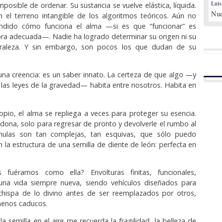
Luis
posible de ordenar. Su sustancia se vuelve elástica, líquida.
Nue
 el terreno intangible de los algoritmos teóricos. Aún no
dido cómo funciona el alma —si es que “funcionar” es
abra adecuada—. Nadie ha logrado determinar su origen ni su
uraleza. Y sin embargo, son pocos los que dudan de su
una creencia: es un saber innato. La certeza de que algo —y
a las leyes de la gravedad— habita entre nosotros. Habita en
opio, el alma se repliega a veces para proteger su esencia.
dona, solo para regresar de pronto y devolverle el rumbo al
mulas son tan complejas, tan esquivas, que sólo puedo
 la estructura de una semilla de diente de león: perfecta en
 fuéramos como ella? Envolturas finitas, funcionales,
una vida siempre nueva, siendo vehículos diseñados para
chispa de lo divino antes de ser reemplazados por otros,
enos caducos.
a semilla en el aire me recuerda la fragilidad, la belleza de