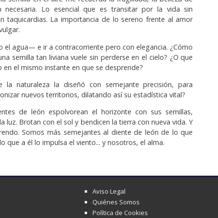
n necesaria. Lo esencial que es transitar por la vida sin
sin taquicardias. La importancia de lo sereno frente al amor
ulgar.
—o el agua— e ir a contracorriente pero con elegancia. ¿Cómo
na semilla tan liviana vuele sin perderse en el cielo? ¿O que
lo en el mismo instante en que se desprende?
la naturaleza la diseñó con semejante precisión, para
onizar nuevos territorios, dilatando así su estadística vital?
entes de león espolvorean el horizonte con sus semillas,
la luz. Brotan con el sol y bendicen la tierra con nueva vida. Y
endo. Somos más semejantes al diente de león de lo que
 que a él lo impulsa el viento... y nosotros, el alma.
Aviso Legal
Quiénes Somos
Política de Cookies