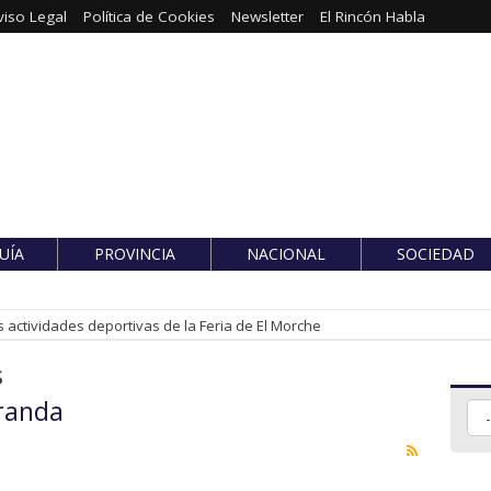
viso Legal
Política de Cookies
Newsletter
El Rincón Habla
UÍA
PROVINCIA
NACIONAL
SOCIEDAD
 actividades deportivas de la Feria de El Morche
s
randa