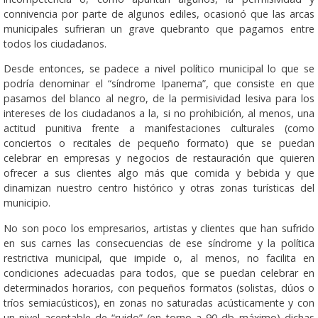
connivencia por parte de algunos ediles, ocasionó que las arcas
municipales sufrieran un grave quebranto que pagamos entre
todos los ciudadanos.
Desde entonces, se padece a nivel político municipal lo que se
podría denominar el “síndrome Ipanema”, que consiste en que
pasamos del blanco al negro, de la permisividad lesiva para los
intereses de los ciudadanos a la, si no prohibición
,
al menos, una
actitud punitiva frente a manifestaciones culturales (como
conciertos o recitales de pequeño formato) que se puedan
celebrar en empresas y negocios de restauración que quieren
ofrecer a sus clientes algo más que comida y bebida y que
dinamizan nuestro centro histórico y otras zonas turísticas del
municipio.
No son poco los empresarios, artistas y clientes que han sufrido
en sus carnes las consecuencias de ese síndrome y la política
restrictiva municipal, que impide o, al menos, no facilita en
condiciones adecuadas para todos, que se puedan celebrar en
determinados horarios, con pequeños formatos (solistas, dúos o
tríos semiacústicos), en zonas no saturadas acústicamente y con
un nivel aceptable de “ruido” (en torno a 90 db máximo) dichas