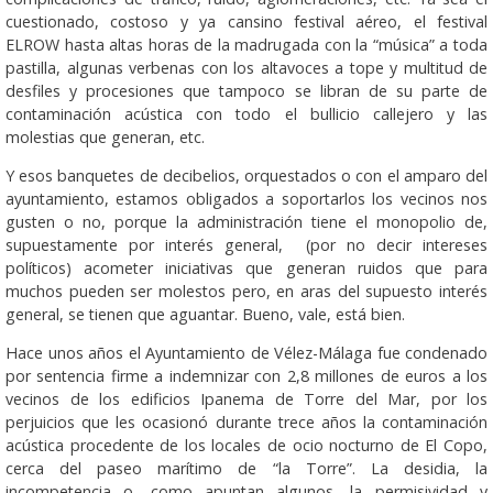
cuestionado, costoso y ya cansino festival aéreo, el festival
ELROW hasta altas horas de la madrugada con la “música” a toda
pastilla, algunas verbenas con los altavoces a tope y multitud de
desfiles y procesiones que tampoco se libran de su parte de
contaminación acústica con todo el bullicio callejero y las
molestias que generan, etc.
Y esos banquetes de decibelios, orquestados o con el amparo del
ayuntamiento, estamos obligados a soportarlos los vecinos nos
gusten o no, porque la administración tiene el monopolio de,
supuestamente por interés general, (por no decir intereses
políticos) acometer iniciativas que generan ruidos que para
muchos pueden ser molestos pero, en aras del supuesto interés
general, se tienen que aguantar. Bueno, vale, está bien.
Hace unos años el Ayuntamiento de Vélez-Málaga fue condenado
por sentencia firme a indemnizar con 2,8 millones de euros a los
vecinos de los edificios Ipanema de Torre del Mar, por los
perjuicios que les ocasionó durante trece años la contaminación
acústica procedente de los locales de ocio nocturno de El Copo,
cerca del paseo marítimo de “la Torre”. La desidia, la
incompetencia o, como apuntan algunos, la permisividad y