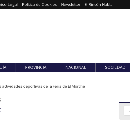
viso Legal
Política de Cookies
Newsletter
El Rincón Habla
UÍA
PROVINCIA
NACIONAL
SOCIEDAD
 actividades deportivas de la Feria de El Morche
s
z