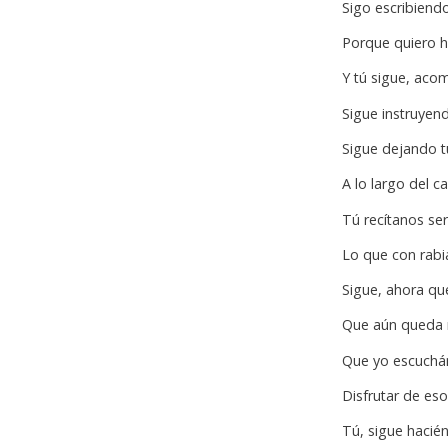
Sigo escribien
Porque quiero h
Y tú sigue, ac
Sigue instruyend
Sigue dejando t
A lo largo del c
Tú recítanos se
Lo que con rabi
Sigue, ahora qu
Que aún queda
Que yo escuchá
Disfrutar de es
Tú, sigue hacié