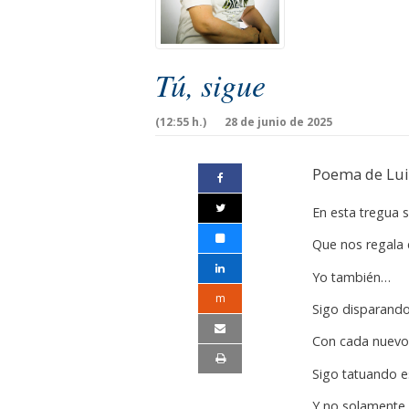
Tú, sigue
(12:55 h.)
28 de junio de 2025
Poema de Lui
En esta tregua s
Que nos regala e
Yo también…
m
Sigo disparand
Con cada nuevo 
Sigo tatuando 
Y no solamente 