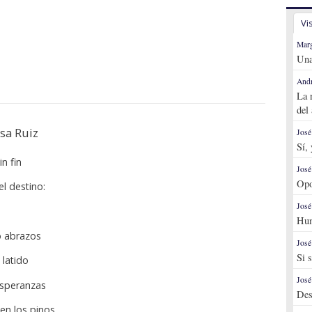
Vi
Marg
Una
Andr
La 
del
sa Ruiz
José
Sí,
in fin
José
Opo
l destino:
José
Hum
o abrazos
José
Si 
latido
José
esperanzas
Des
en los pinos