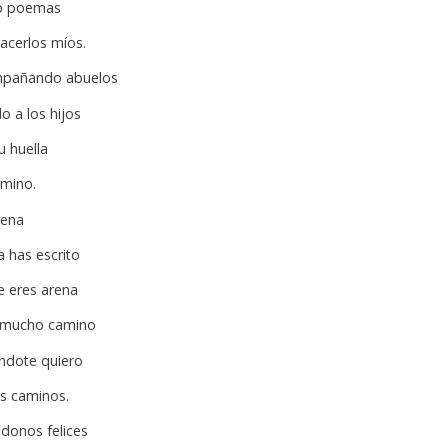
do poemas
acerlos míos.
ompañando abuelos
o a los hijos
u huella
amino.
rena
a has escrito
e eres arena
 mucho camino
ndote quiero
os caminos.
ndonos felices