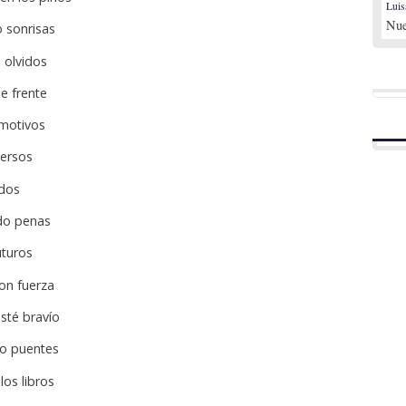
Luis
Nue
 sonrisas
 olvidos
e frente
 motivos
versos
dos
do penas
uturos
on fuerza
sté bravío
do puentes
los libros