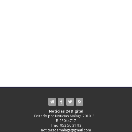
Noticias 24 Digital
Editado por Noticias Málaga 2010, S.L.
B-93044717
Tfno. 952 50 31 93
noticiasdemalaga@gmail.com