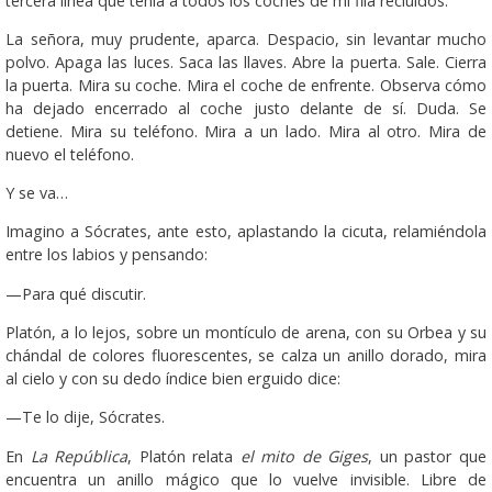
tercera línea que tenía a todos los coches de mi fila recluidos.
La señora, muy prudente, aparca. Despacio, sin levantar mucho
polvo. Apaga las luces. Saca las llaves. Abre la puerta. Sale. Cierra
la puerta. Mira su coche. Mira el coche de enfrente. Observa cómo
ha dejado encerrado al coche justo delante de sí. Duda. Se
detiene. Mira su teléfono. Mira a un lado. Mira al otro. Mira de
nuevo el teléfono.
Y se va…
Imagino a Sócrates, ante esto, aplastando la cicuta, relamiéndola
entre los labios y pensando:
—Para qué discutir.
Platón, a lo lejos, sobre un montículo de arena, con su Orbea y su
chándal de colores fluorescentes, se calza un anillo dorado, mira
al cielo y con su dedo índice bien erguido dice:
—Te lo dije, Sócrates.
En
La República
, Platón relata
el mito de Giges
, un pastor que
encuentra un anillo mágico que lo vuelve invisible. Libre de