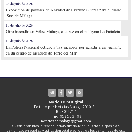
28 de julio de 2026
Exposición de postales de Navidad de Evaristo Guerra para el diario
'Sur' de Málaga
10 de julio de 2026
Otro incendio en Vélez-Málaga, esta vez en el polígono La Pañoleta
10 de julio de 2026
La Policía Nacional detiene a tres menores por agredir a un vigilante
en un centro de menores de Torre del Mar
Noticias 24 Digital
Editado por Noticias Málaga 2010, S.L.
B-93044717
Tfno. 952 50 31 93
noticiasdemalaga@gmail.com
Queda prohibida la reproducción, distribución, puesta a disposición,
comunicación pública y utilización total o parcial, de los contenidos de esta