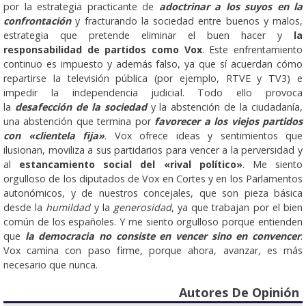
por la estrategia practicante de
adoctrinar a los suyos en la
confrontación
y fracturando la sociedad entre buenos y malos,
estrategia que pretende eliminar el buen hacer y
la
responsabilidad de partidos como Vox
. Este enfrentamiento
continuo es impuesto y además falso, ya que sí acuerdan cómo
repartirse la televisión pública (por ejemplo, RTVE y TV3) e
impedir la independencia judicial. Todo ello provoca
la
desafección de la sociedad
y la abstención de la ciudadanía,
una abstención que termina por
favorecer a los viejos partidos
con «clientela fija»
. Vox ofrece ideas y sentimientos que
ilusionan, moviliza a sus partidarios para vencer a la perversidad y
al
estancamiento social del «rival político»
. Me siento
orgulloso de los diputados de Vox en Cortes y en los Parlamentos
autonómicos, y de nuestros concejales, que son pieza básica
desde la
humildad
y la
generosidad
, ya que trabajan por el bien
común de los españoles. Y me siento orgulloso porque entienden
que
la democracia no consiste en vencer sino en convencer
.
Vox camina con paso firme, porque ahora, avanzar, es más
necesario que nunca.
Autores De Opinión