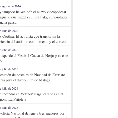
e agosto de 2026
y tampoco ha venido': el nuevo videopodcast
agueño que mezcla cultura friki, curiosidades
ucha guasa
e julio de 2026
x Cortina: El activista que transforma la
ciencia del autismo con la mente y el corazón
e julio de 2026
suspende el Festival Cueva de Nerja para este
6
e julio de 2026
osición de postales de Navidad de Evaristo
rra para el diario 'Sur' de Málaga
e julio de 2026
o incendio en Vélez-Málaga, esta vez en el
ígono La Pañoleta
e julio de 2026
Policía Nacional detiene a tres menores por