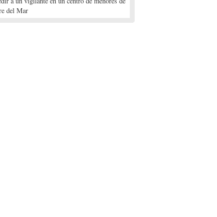
edir a un vigilante en un centro de menores de
re del Mar