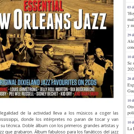
03 d
'Ho
mal
y m
29 d
Ale
con
10 d
Se 
202
28 d
Exp
Gue
10 d
Otr
pol
ilegalidad de la actividad lleva a los músicos a coger las
ississippi, donde los intérpretes no paran de tocar y van
10 d
su técnica. Doble álbum con los primeros grandes artistas y
La 
zz que grabaron. Álbum fabuloso para los fanáticos del jazz