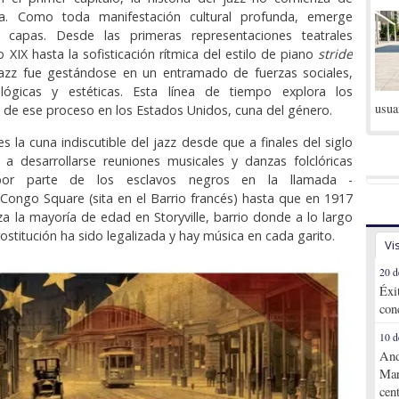
a. Como toda manifestación cultural profunda, emerge
 capas. Desde las primeras representaciones teatrales
lo XIX hasta la sofisticación rítmica del estilo de piano
stride
jazz fue gestándose en un entramado de fuerzas sociales,
nológicas y estéticas. Esta línea de tiempo explora los
usua
os de ese proceso en los Estados Unidos, cuna del género.
s la cuna indiscutible del jazz desde que a finales del siglo
 a desarrollarse reuniones musicales y danzas folclóricas
por parte de los esclavos negros en la llamada -
Congo Square (sita en el Barrio francés) hasta que en 1917
za la mayoría de edad en Storyville, barrio donde a lo largo
ostitución ha sido legalizada y hay música en cada garito.
Vi
20 d
Éxi
con
10 d
And
Mar
cen