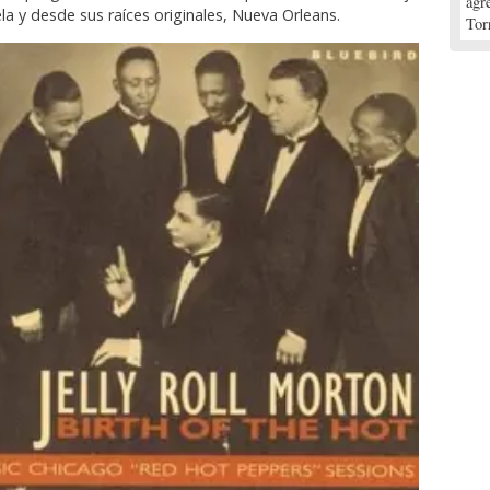
agr
ela y desde sus raíces originales, Nueva Orleans.
Tor