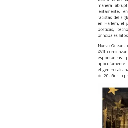
manera abrupt
lentamente, en
racistas del sig
en Harlem, el 
políticas, tec
principales hit
Nueva Orleans e
XVII comienzan
espontáneas 
apócrifamente- 
el género alcan
de 20 años la pr