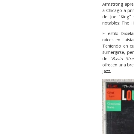
Armstrong apren
a Chicago a pri
de Joe "King" 
notables: The H
El estilo Dixie
raíces en Luisi
Teniendo en cu
sumergirse, pe
de
"Basin Stre
ofrecen una bre
jazz.