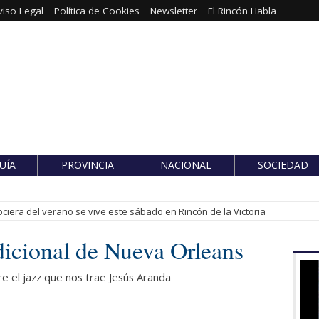
viso Legal
Política de Cookies
Newsletter
El Rincón Habla
UÍA
PROVINCIA
NACIONAL
SOCIEDAD
ciera del verano se vive este sábado en Rincón de la Victoria
dicional de Nueva Orleans
re el jazz que nos trae Jesús Aranda