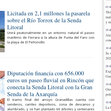
03 d
Licitada en 2,1 millones la pasarela
'Ho
mal
sobre el Río Torrox de la Senda
y m
Litoral
29 d
Unirá peatonalmente en un entorno natural el paseo
Ale
marítimo de Ferrara a la altura de Punta del Faro con
con
la playa de El Peñoncillo
10 d
Se 
202
28 d
Exp
Diputación financia con 656.000
Gue
euros un paseo fluvial en Rincón que
10 d
conecta la Senda Litoral con la Gran
Otr
Senda de la Axarquía
pol
El tramo final del arroyo Granadillas cuenta con
10 d
senderos, carriles deportivos, zona de descanso y
La 
alumbrado, y se han plantado 66 árboles y centenares