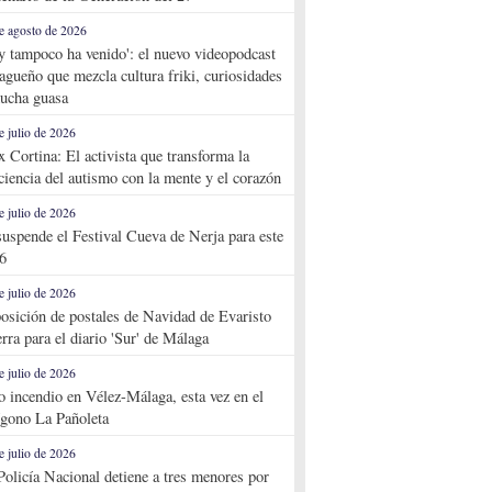
e agosto de 2026
y tampoco ha venido': el nuevo videopodcast
agueño que mezcla cultura friki, curiosidades
ucha guasa
e julio de 2026
x Cortina: El activista que transforma la
ciencia del autismo con la mente y el corazón
e julio de 2026
suspende el Festival Cueva de Nerja para este
6
e julio de 2026
osición de postales de Navidad de Evaristo
rra para el diario 'Sur' de Málaga
e julio de 2026
o incendio en Vélez-Málaga, esta vez en el
ígono La Pañoleta
e julio de 2026
Policía Nacional detiene a tres menores por