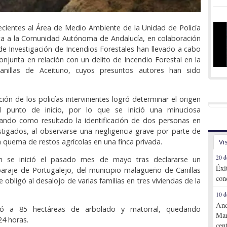
cientes al Área de Medio Ambiente de la Unidad de Policía
ita a la Comunidad Autónoma de Andalucía, en colaboración
de Investigación de Incendios Forestales han llevado a cabo
onjunta en relación con un delito de Incendio Forestal en la
anillas de Aceituno, cuyos presuntos autores han sido
ión de los policías intervinientes logró determinar el origen
l punto de inicio, por lo que se inició una minuciosa
dando como resultado la identificación de dos personas en
stigados, al observarse una negligencia grave por parte de
a quema de restos agrícolas en una finca privada.
Vi
20 d
ón se inició el pasado mes de mayo tras declararse un
Éxi
paraje de Portugalejo, del municipio malagueño de Canillas
con
 obligó al desalojo de varias familias en tres viviendas de la
10 d
And
tó a 85 hectáreas de arbolado y matorral, quedando
Mar
24 horas.
cen