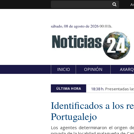
A
sábado, 08 de agosto de 2026
00:01h.
INICIO
OPINIÓN
AXARQ
ÚLTIMA HORA
18:38 h.
Presentadas las
Identificados a los 
Portugalejo
Los agentes determinaron el origen de
privada de la localidad malagueña de Can