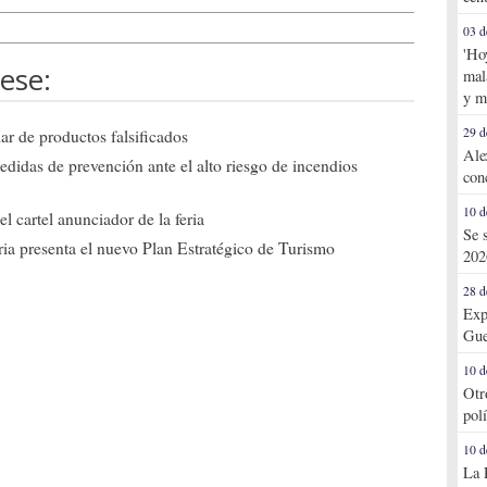
03 d
'Ho
ese:
mal
y m
29 d
ar de productos falsificados
Ale
edidas de prevención ante el alto riesgo de incendios
con
10 d
l cartel anunciador de la feria
Se 
ia presenta el nuevo Plan Estratégico de Turismo
202
28 d
Exp
Gue
10 d
Otr
pol
10 d
La 