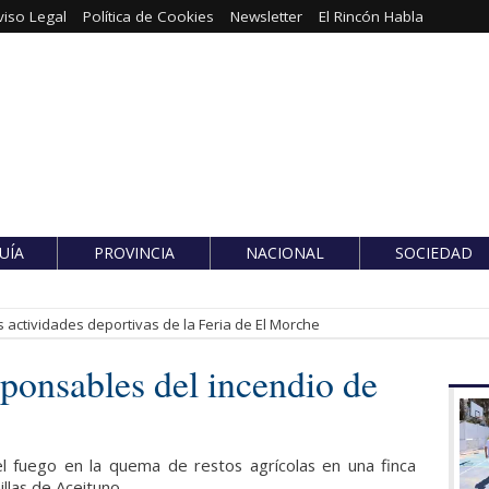
viso Legal
Política de Cookies
Newsletter
El Rincón Habla
UÍA
PROVINCIA
NACIONAL
SOCIEDAD
 actividades deportivas de la Feria de El Morche
reponsables del incendio de
l fuego en la quema de restos agrícolas en una finca
illas de Aceituno