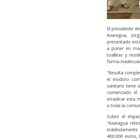
El presidente d
Axaragua, Jor
presentado esta
a poner en mar
toallitas y re
forma inadecua
“Resulta comple
el inodoro com
sanitario tiene
comenzado el 
erradicar esta 
a toda la comun
Sobre el impac
“Axaragua retir
indebidamente a
400.000 euros, 