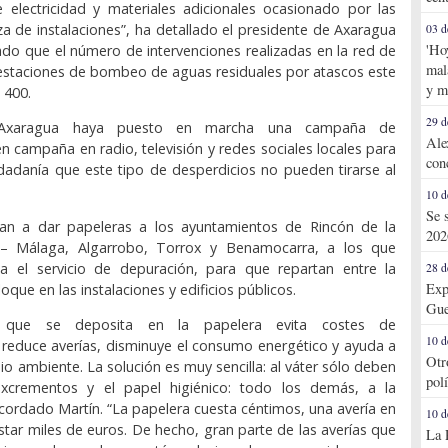
electricidad y materiales adicionales ocasionado por las
eza de instalaciones”, ha detallado el presidente de Axaragua
03 d
'Ho
ado que el número de intervenciones realizadas en la red de
mal
estaciones de bombeo de aguas residuales por atascos este
y m
 400.
29 d
Axaragua haya puesto en marcha una campaña de
Ale
en campaña en radio, televisión y redes sociales locales para
con
iudadanía que este tipo de desperdicios no pueden tirarse al
10 d
Se 
an a dar papeleras a los ayuntamientos de Rincón de la
202
z – Málaga, Algarrobo, Torrox y Benamocarra, a los que
a el servicio de depuración, para que repartan entre la
28 d
Exp
oque en las instalaciones y edificios públicos.
Gue
ta que se deposita en la papelera evita costes de
10 d
reduce averías, disminuye el consumo energético y ayuda a
Otr
io ambiente. La solución es muy sencilla: al váter sólo deben
pol
 excrementos y el papel higiénico: todo los demás, a la
ecordado Martín. “La papelera cuesta céntimos, una avería en
10 d
star miles de euros. De hecho, gran parte de las averías que
La 