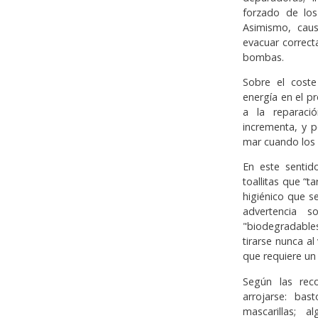
forzado de los
Asimismo, cau
evacuar correct
bombas.
Sobre el cost
energía en el 
a la reparaci
incrementa, y 
mar cuando los 
En este sentido
toallitas que “
higiénico que 
advertencia s
"biodegradable
tirarse nunca a
que requiere un 
Según las rec
arrojarse: bas
mascarillas; a