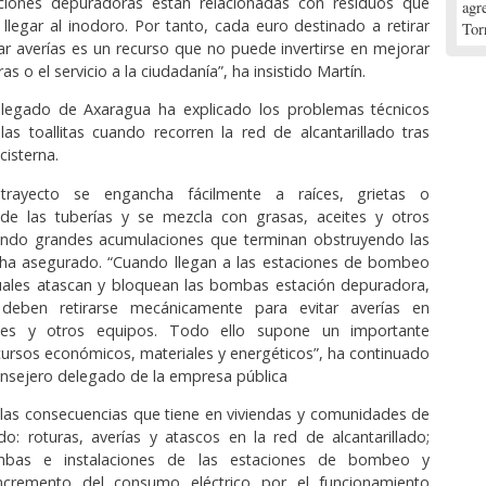
aciones depuradoras están relacionadas con residuos que
agr
llegar al inodoro. Por tanto, cada euro destinado a retirar
Tor
arar averías es un recurso que no puede invertirse en mejorar
ras o el servicio a la ciudadanía”, ha insistido Martín.
elegado de Axaragua ha explicado los problemas técnicos
as toallitas cuando recorren la red de alcantarillado tras
cisterna.
trayecto se engancha fácilmente a raíces, grietas o
s de las tuberías y se mezcla con grasas, aceites y otros
ando grandes acumulaciones que terminan obstruyendo las
 ha asegurado. “Cuando llegan a las estaciones de bombeo
uales atascan y bloquean las bombas estación depuradora,
s deben retirarse mecánicamente para evitar averías en
es y otros equipos. Todo ello supone un importante
rsos económicos, materiales y energéticos”, ha continuado
onsejero delegado de la empresa pública
las consecuencias que tiene en viviendas y comunidades de
do: roturas, averías y atascos en la red de alcantarillado;
bas e instalaciones de las estaciones de bombeo y
ncremento del consumo eléctrico por el funcionamiento