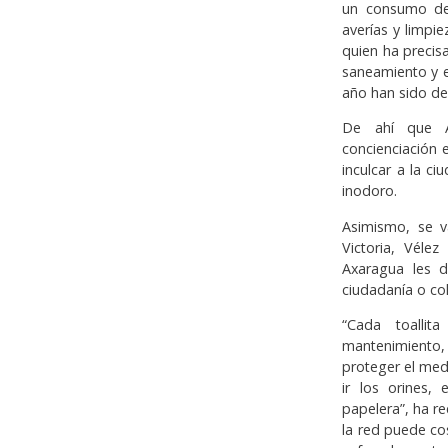
un consumo de 
averías y limpi
quien ha precis
saneamiento y 
año han sido de
De ahí que 
concienciación 
inculcar a la c
inodoro.
Asimismo, se v
Victoria, Véle
Axaragua les d
ciudadanía o col
“Cada toalli
mantenimiento, 
proteger el med
ir los orines,
papelera”, ha r
la red puede co