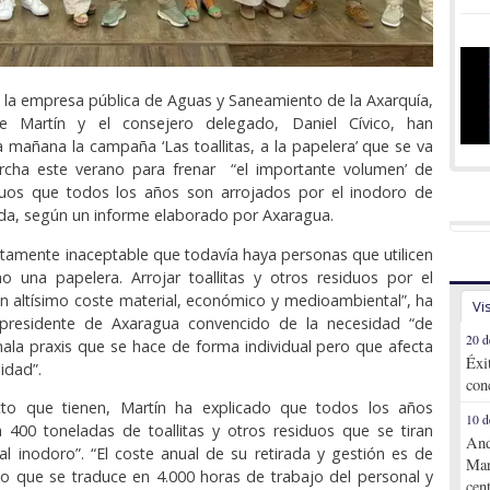
e la empresa pública de Aguas y Saneamiento de la Axarquía,
ge Martín y el consejero delegado, Daniel Cívico, han
 mañana la campaña ‘Las toallitas, a la papelera’ que se va
cha este verano para frenar “el importante volumen’ de
siduos que todos los años son arrojados por el inodoro de
da, según un informe elaborado por Axaragua.
tamente inaceptable que todavía haya personas que utilicen
o una papelera. Arrojar toallitas y otros residuos por el
 un altísimo coste material, económico y medioambiental”, ha
Vi
presidente de Axaragua convencido de la necesidad “de
20 d
mala praxis que se hace de forma individual pero que afecta
Éxi
idad”.
con
to que tienen, Martín ha explicado que todos los años
10 d
a 400 toneladas de toallitas y otros residuos que se tiran
And
l inodoro”. “El coste anual de su retirada y gestión es de
Mar
lo que se traduce en 4.000 horas de trabajo del personal y
cen