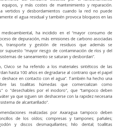
 equipos, y más costes de mantenimiento y reparación.
sa vertidos y desbordamientos cuando la red no puede
amente el agua residual y también provoca bloqueos en las
e medioambiental, ha incidido en el “mayor consumo de
proceso de depuración, más emisiones de carbono asociadas
ón, transporte y gestión de residuos que además se
por supuesto “mayor riesgo de contaminación de ríos y del
sistemas de saneamiento se saturan y desbordan”.
, Cívico se ha referido a los materiales sintéticos de las
tardan hasta 100 años en degradarse al contrario que el papel
se deshace en contacto con el agua”. También ha hecho una
obre las toallitas húmedas que comercializan como
s" o "desechables por el inodoro", que “tampoco
deben
l váter ya que siguen sin deshacerse con la rapidez necesaria
sistema de alcantarillado”.
omendaciones realizadas por Axaragua tampoco deben
toncillos de los oídos; compresas y tampones; pañales;
lgodón y discos desmaquillantes; hilo dental; toallitas