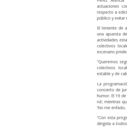
Pérez Atencia
actuaciones c
respecto a edici
público y evitar
El teniente de 
una apuesta de
actividades est
colectivos loc
escenario privil
“Queremos segu
colectivos loc
estable y de cal
La programació
concierto de Ju
humor. El 19 de 
ná’, mientras q
‘No me enfado, 
“Con esta progr
dirigida a todo