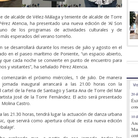
nte de alcalde de Vélez-Málaga y teniente de alcalde de Torre
Pérez Atencia, ha presentado una nueva edición de ‘Al Son
, uno de los programas de actividades culturales y de
 más esperados del verano torreño.
 se desarrollará durante los meses de julio y agosto en el
lado en el paseo marítimo de Poniente, “un espacio abierto,
 y que cada noche se convierte en punto de encuentro para
os y visitantes”, ha señalado Pérez Atencia.
s comenzarán el próximo miércoles, 1 de julio. De manera
a jornada inaugural arrancará a las 21.00 horas con la
Vi
l cartel de la Feria de Santiago y Santa Ana de Torre del Mar
20 d
artista José de la Torre Fernández. El acto será presentado
Éxi
 Molina Castro.
con
 a las 21.30 horas, tendrá lugar la actuación de danza urbana
10 d
ic, que servirá como apertura oficial de esta nueva edición
And
balaje’.
Mar
cen