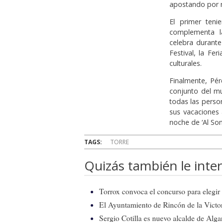
apostando por nu
El primer teni
complementa l
celebra durant
Festival, la Fe
culturales.
Finalmente, Pér
conjunto del mu
todas las perso
sus vacaciones 
noche de ‘Al Son
TAGS:
TORRE
Quizás también le inter
Torrox convoca el concurso para elegir e
El Ayuntamiento de Rincón de la Victor
Sergio Cotilla es nuevo alcalde de Alg