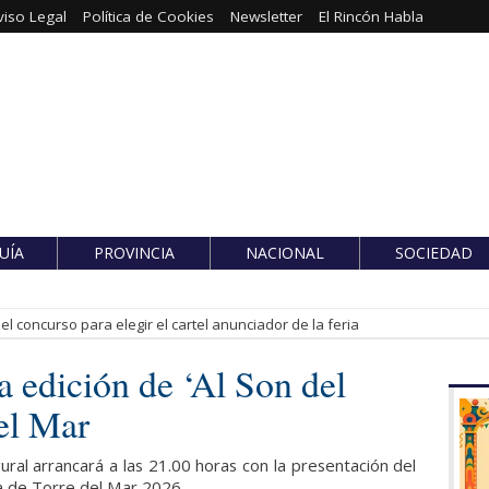
viso Legal
Política de Cookies
Newsletter
El Rincón Habla
UÍA
PROVINCIA
NACIONAL
SOCIEDAD
l concurso para elegir el cartel anunciador de la feria
 edición de ‘Al Son del
el Mar
ral arrancará a las 21.00 horas con la presentación del
na de Torre del Mar 2026