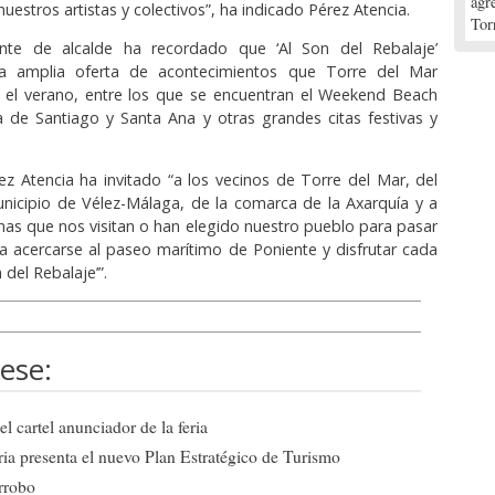
agr
estros artistas y colectivos”, ha indicado Pérez Atencia.
Tor
ente de alcalde ha recordado que ‘Al Son del Rebalaje’
a amplia oferta de acontecimientos que Torre del Mar
e el verano, entre los que se encuentran el Weekend Beach
ria de Santiago y Santa Ana y otras grandes citas festivas y
ez Atencia ha invitado “a los vecinos de Torre del Mar, del
nicipio de Vélez-Málaga, de la comarca de la Axarquía y a
nas que nos visitan o han elegido nuestro pueblo para pasar
a acercarse al paseo marítimo de Poniente y disfrutar cada
 del Rebalaje’”.
ese:
l cartel anunciador de la feria
ia presenta el nuevo Plan Estratégico de Turismo
arrobo