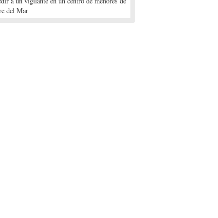
edir a un vigilante en un centro de menores de
re del Mar