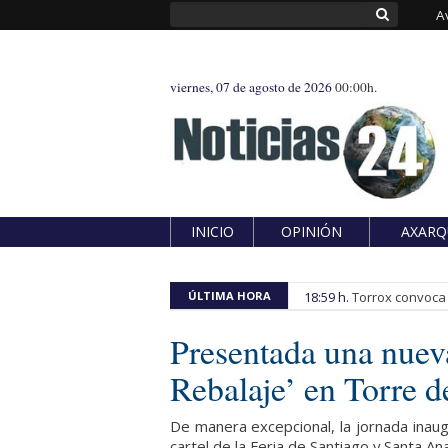
A
viernes, 07 de agosto de 2026
00:00h.
INICIO
OPINIÓN
AXARQ
ÚLTIMA HORA
18:59 h.
Torrox convoca e
Presentada una nueva
Rebalaje’ en Torre d
De manera excepcional, la jornada inaugu
cartel de la Feria de Santiago y Santa A