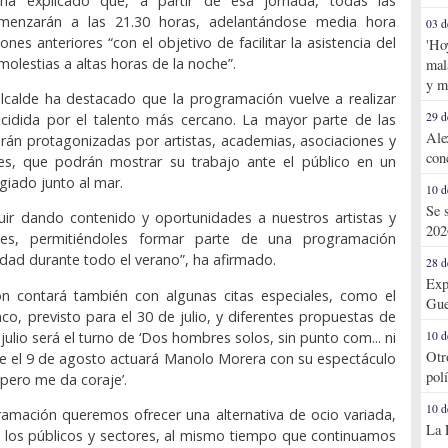
 ha explicado que, a partir de esa jornada, todas las
omenzarán a las 21.30 horas, adelantándose media hora
03 d
ones anteriores “con el objetivo de facilitar la asistencia del
'Ho
 molestias a altas horas de la noche”.
mal
y m
alcalde ha destacado que la programación vuelve a realizar
29 d
cidida por el talento más cercano. La mayor parte de las
Ale
arán protagonizadas por artistas, academias, asociaciones y
con
ales, que podrán mostrar su trabajo ante el público en un
egiado junto al mar.
10 d
Se 
ir dando contenido y oportunidades a nuestros artistas y
202
ales, permitiéndoles formar parte de una programación
idad durante todo el verano”, ha afirmado.
28 d
Exp
n contará también con algunas citas especiales, como el
Gue
nco, previsto para el 30 de julio, y diferentes propuestas de
julio será el turno de ‘Dos hombres solos, sin punto com... ni
10 d
Otr
ue el 9 de agosto actuará Manolo Morera con su espectáculo
pol
pero me da coraje’.
10 d
amación queremos ofrecer una alternativa de ocio variada,
La 
s los públicos y sectores, al mismo tiempo que continuamos