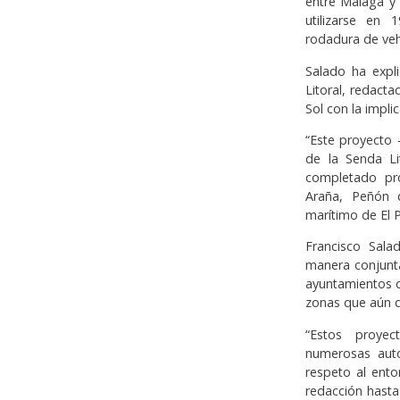
entre Málaga y 
utilizarse en
rodadura de veh
Salado ha expl
Litoral, redact
Sol con la impli
“Este proyecto 
de la Senda Li
completado pr
Araña, Peñón 
marítimo de El P
Francisco Sala
manera conjunt
ayuntamientos c
zonas que aún 
“Estos proyec
numerosas auto
respeto al ent
redacción hasta 