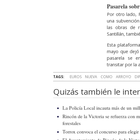
Pasarela sobr
Por otro lado,
una subvención
las obras de r
Santillán, tambi
Esta plataform
mayo que dejó l
pasarela se en
transitar por la 
TAGS:
EUROS
NUEVA
COMO
ARROYO
DI
Quizás también le inter
La Policía Local incauta más de un mill
Rincón de la Victoria se refuerza con m
forestales
Torrox convoca el concurso para elegir e