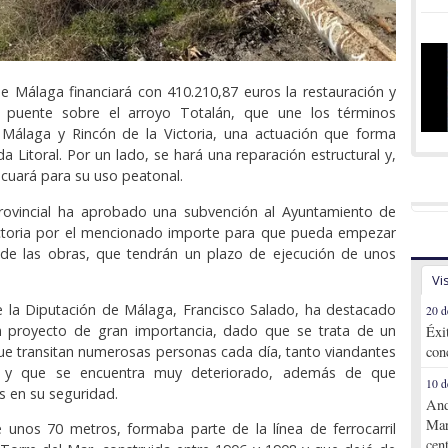
e Málaga financiará con 410.210,87 euros la restauración y
 puente sobre el arroyo Totalán, que une los términos
 Málaga y Rincón de la Victoria, una actuación que forma
a Litoral. Por un lado, se hará una reparación estructural y,
ecuará para su uso peatonal.
 provincial ha aprobado una subvención al Ayuntamiento de
ictoria por el mencionado importe para que pueda empezar
n de las obras, que tendrán un plazo de ejecución de unos
Vi
e la Diputación de Málaga, Francisco Salado, ha destacado
20 d
n proyecto de gran importancia, dado que se trata de un
Éxi
ue transitan numerosas personas cada día, tanto viandantes
con
s, y que se encuentra muy deteriorado, además de que
10 d
s en su seguridad.
And
Mar
 unos 70 metros, formaba parte de la línea de ferrocarril
cen