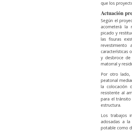
que los proyecto
Actuación pre
Según el proyec
acometerá la n
picado y restit
las fisuras ex
revestimiento 
características 
y desbroce de 
matorral y resid
Por otro lado, 
peatonal media
la colocación 
resistente al 
para el tránsit
estructura.
Los trabajos in
adosadas a la 
potable como de