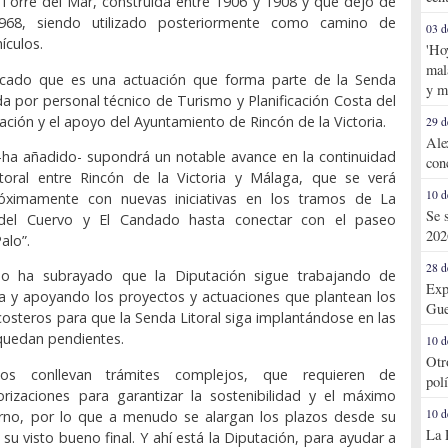
Torre del Mar, construida entre 1906 y 1908 y que dejó de
 1968, siendo utilizado posteriormente como camino de
03 d
ículos.
'Ho
mal
icado que es una actuación que forma parte de la Senda
y m
ada por personal técnico de Turismo y Planificación Costa del
cación y el apoyo del Ayuntamiento de Rincón de la Victoria.
29 d
Ale
-ha añadido- supondrá un notable avance en la continuidad
con
toral entre Rincón de la Victoria y Málaga, que se verá
10 d
óximamente con nuevas iniciativas en los tramos de La
Se 
del Cuervo y El Candado hasta conectar con el paseo
202
alo”.
28 d
do ha subrayado que la Diputación sigue trabajando de
Exp
a y apoyando los proyectos y actuaciones que plantean los
Gue
osteros para que la Senda Litoral siga implantándose en las
quedan pendientes.
10 d
Otr
tos conllevan trámites complejos, que requieren de
pol
rizaciones para garantizar la sostenibilidad y el máximo
10 d
orno, por lo que a menudo se alargan los plazos desde su
La 
su visto bueno final. Y ahí está la Diputación, para ayudar a