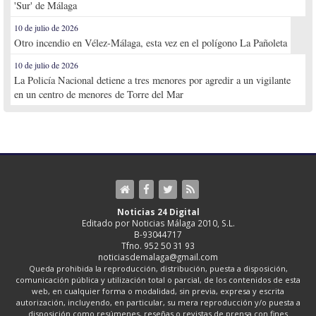
'Sur' de Málaga
10 de julio de 2026
Otro incendio en Vélez-Málaga, esta vez en el polígono La Pañoleta
10 de julio de 2026
La Policía Nacional detiene a tres menores por agredir a un vigilante
en un centro de menores de Torre del Mar
Noticias 24 Digital
Editado por Noticias Málaga 2010, S.L.
B-93044717
Tfno. 952 50 31 93
noticiasdemalaga@gmail.com
Queda prohibida la reproducción, distribución, puesta a disposición,
comunicación pública y utilización total o parcial, de los contenidos de esta
web, en cualquier forma o modalidad, sin previa, expresa y escrita
autorización, incluyendo, en particular, su mera reproducción y/o puesta a
disposición como resúmenes, reseñas o revistas de prensa con fines