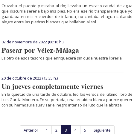
Cruzaba el puente y miraba al río; llevaba un escaso caudal de agua
que dis­curría serena bajo mis pies. No era ese río transparente que yo
guardaba en mis recuerdos de infancia, no cantaba el agua saltando
alegre entre las piedras blancas que brillaban al sol.
02 de noviembre de 2022
(08:18 h.)
Pasear por Vélez-Málaga
Es otro de esos tesoros que enriquecerá sin duda nuestra librería.
20 de octubre de 2022
(13:35 h.)
Un jueves completamente viernes
En la quietud de una tarde de octubre, leo los versos del último libro de
Luis García Montero. En su portada, una orquídea blanca parece querer
con su hermosura suavizar el negro intenso de luto que la abraza.
Anterior
1
2
3
4
5
Siguiente