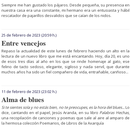
Siempre me han gustado los pájaros. Desde pe­que­ña, su presencia en
nuestra casa era una constante, mi hermano era un entusiasta y hábil
rescatador de pajarillos desvalidos que se caían de los nidos.
25 de febrero de 2023
(20:59 h.)
Entre vencejos
Repaso la actualidad de es­te lunes de febrero ha­­­­­ciendo un alto en la
lec­tura de un nuevo libro que me está encantando. Hoy, día 20, es uno
de esos tres días al año en los que se rinde homenaje al gato, ese
felino de tacto sedoso, elegante, sigiloso y nada servil, que durante
muchos años ha sido un fiel compañero de vida, entrañable, cariñoso...
11 de febrero de 2023
(23:02 h.)
Alma de blues
Si te sientes sola y no estás bien, no te preocupes, es la hora del blues...
Lo
dice, cantando en el papel, Jesús Aranda, en su libro
Pa­la­bras Hechas
,
una re­co­pilación de canciones y poemas que sale al aire al amparo de
la hermosa colección Poemarios, de Libros de la Axarquía