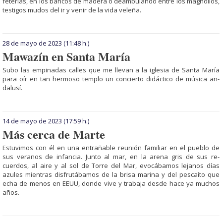
fe­terías, en los bancos de madera o deambulando entre los magnolios,
testigos mudos del ir y venir de la vida veleña.
28 de mayo de 2023
(11:48 h.)
Mawazín en Santa María
Subo las empinadas calles que me llevan a la iglesia de Santa María
para oír en tan hermoso templo un con­cierto didáctico de mú­sica an­
dalusí.
14 de mayo de 2023
(17:59 h.)
Más cerca de Marte
Estuvimos con él en una entrañable reunión familiar en el pueblo de
sus veranos de infancia. Junto al mar, en la arena gris de sus re­
cuerdos, al aire y al sol de Torre del Mar, evocábamos lejanos días
azules mientras disfrutábamos de la brisa ma­­­­rina y del pescaíto que
echa de menos en EEUU, donde vive y trabaja desde hace ya muchos
años.