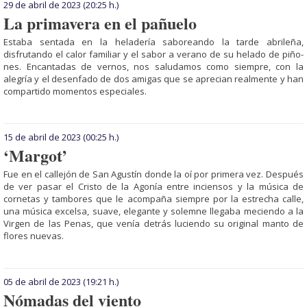
29 de abril de 2023
(20:25 h.)
La primavera en el pañuelo
Estaba sentada en la he­la­de­ría saboreando la tarde abrileña,
disfrutando el ca­lor familiar y el sabor a ve­rano de su helado de pi­ño­
nes. Encantadas de ver­nos, nos saludamos co­mo siempre, con la
alegría y el desenfado de dos amigas que se aprecian realmente y han
compartido momentos especiales.
15 de abril de 2023
(00:25 h.)
‘Margot’
Fue en el callejón de San Agustín donde la oí por primera vez. Después
de ver pasar el Cristo de la Agonía entre inciensos y la música de
cornetas y tambores que le acompaña siempre por la estrecha calle,
una música excelsa, suave, elegante y solemne llegaba meciendo a la
Virgen de las Penas, que venía detrás luciendo su original manto de
flores nuevas.
05 de abril de 2023
(19:21 h.)
Nómadas del viento