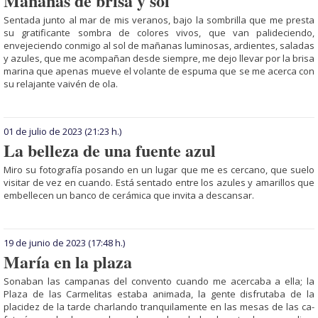
Mañanas de brisa y sol
Sentada junto al mar de mis veranos, bajo la sombrilla que me presta
su gra­tificante sombra de colores vivos, que van palideciendo,
envejeciendo conmigo al sol de mañanas luminosas, ardientes, saladas
y azules, que me acompañan desde siempre, me dejo llevar por la brisa
marina que apenas mueve el volante de espuma que se me acerca con
su relajante vaivén de ola.
01 de julio de 2023
(21:23 h.)
La belleza de una fuente azul
Miro su fotografía po­sando en un lugar que me es cercano, que suelo
visitar de vez en cuando. Está sentado entre los azules y amarillos que
embellecen un banco de cerámica que invita a descansar.
19 de junio de 2023
(17:48 h.)
María en la plaza
Sonaban las campanas del con­vento cuando me acer­caba a ella; la
Plaza de las Carmelitas estaba ani­ma­da, la gente disfrutaba de la
placidez de la tarde char­lando tranquilamente en las mesas de las ca­