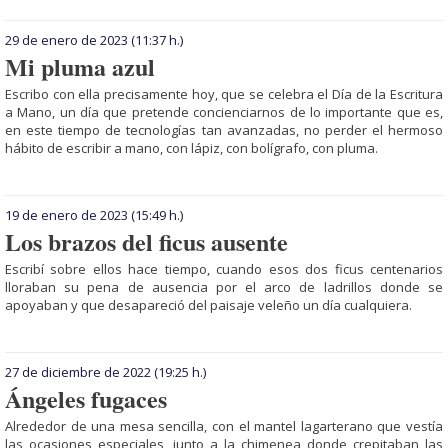
29 de enero de 2023
(11:37 h.)
Mi pluma azul
Escribo con ella pre­ci­sa­mente hoy, que se celebra el Día de la Escritura
a Mano, un día que pretende con­cien­ciarnos de lo im­­portante que es,
en este tiempo de tecnologías tan avanzadas, no perder el hermoso
hábito de escribir a mano, con lápiz, con bolígrafo, con pluma.
19 de enero de 2023
(15:49 h.)
Los brazos del ficus ausente
Escribí sobre ellos hace tiempo, cuando esos dos ficus centenarios
lloraban su pena de ausencia por el arco de ladrillos donde se
apoyaban y que desa­pa­reció del paisaje veleño un día cualquiera.
27 de diciembre de 2022
(19:25 h.)
Ángeles fugaces
Alrededor de una mesa sencilla, con el mantel la­gar­terano que vestía
las ocasiones especiales, junto a la chimenea donde cre­pi­taban las