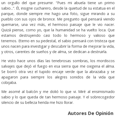
un orgullo del que presumir. “Pues mi abuela tiene un primo
sabio...”. Él, insigne cucharero, desde la quietud de su estatua en el
parque, donde siempre me hago una foto, sigue mirando a su
pueblo con sus ojos de bronce. Me pregunto qué pensará viendo
quemarse, una vez más, el hermoso paisaje que le vio nacer.
Quizá piense, como yo, que la humanidad se ha vuelto loca. Que
estamos destruyendo casi todo lo hermoso y valioso que
tenemos. Eterno en su pedestal, el sabio pensará con tristeza que
unos nacen para investigar y descubrir la forma de mejorar la vida,
y otros, carentes de sueños y de alma, se dedican a destruirla.
He visto hace unos días las tenebrosas sombras, los mordiscos
salvajes que dejó el fuego en esa sierra que me oxigena el alma.
Se borró otra vez el tupido encaje verde que la abrazaba y se
apagaron para siempre los alegres sonidos de la vida que
cobijaba.
Me asomé al balcón y me dolió lo que vi. Miré al ensimismado
sabio y lo que queda de tan hermoso paisaje. Y el sobrecogedor
silencio de su belleza herida me hizo llorar.
Autores De Opinión