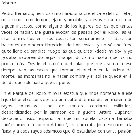
febrero.
Pedro Bernardo, hermosísimo mirador sobre el valle del río Tiétar,
me asoma a un tiempo lejano y amable, y a esos recuerdos que
siguen intactos, como alguno de los lugares de los que tantas
veces oí ha­blar. Me gusta evocar los pa­seos por el Rollo, las vi­
sitas a mis tíos en esas ca­sas, tan sencillamente cá­li­das, con
balcones de ma­dera florecidos de hor­tensias y un sótano fres­­­­­
quito lleno de sandias. “Coge las que quieras” -decía mi tío-, y yo
gozaba saboreando aquel manjar dulcísimo hasta que ya no
podía más. Desde el balcón particular que me asoma a ese
tiempo, veo las casas que forman el pueblo en la ladera del
monte; las montañas no le hacen sombra y el sol se queda en él
desde que sale hasta que se pone.
En el Parque del Rollo miro la estatua que rinde homenaje a ese
hijo del pueblo considerado una autoridad mundial en materia de
rayos cósmicos. Uno de tantos ‘cerebros exiliados’,
desperdiciados por la sinrazón de la guerra. Arturo Duperier,
destacado físico español al que mi abuela paterna llamaba
cariñosamente “el primo Arturito”, era para mí, ajena entonces a la
física y a esos rayos cósmicos que él estudiaba con tanta pasión,