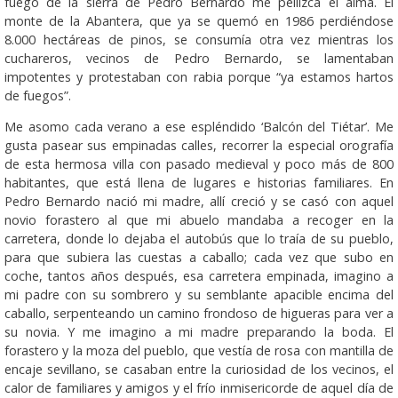
fuego de la sierra de Pedro Bernardo me pellizca el alma. El
monte de la Abantera, que ya se quemó en 1986 perdiéndose
8.000 hectáreas de pinos, se consumía otra vez mientras los
cuchareros, vecinos de Pedro Bernardo, se lamentaban
impotentes y protestaban con rabia porque “ya estamos hartos
de fuegos”.
Me asomo cada verano a ese espléndido ‘Balcón del Tiétar’. Me
gusta pasear sus empinadas calles, recorrer la especial orografía
de esta hermosa villa con pasado medieval y poco más de 800
habitantes, que está llena de lugares e historias familiares. En
Pedro Bernardo nació mi madre, allí creció y se casó con aquel
novio forastero al que mi abuelo mandaba a recoger en la
carretera, donde lo dejaba el autobús que lo traía de su pueblo,
para que subiera las cuestas a caballo; cada vez que subo en
coche, tantos años después, esa carretera empinada, imagino a
mi padre con su sombrero y su semblante apacible encima del
caballo, serpenteando un camino frondoso de higueras para ver a
su novia. Y me imagino a mi madre preparando la boda. El
forastero y la moza del pueblo, que vestía de rosa con mantilla de
encaje sevillano, se casaban entre la curiosidad de los vecinos, el
calor de familiares y amigos y el frío inmisericorde de aquel día de