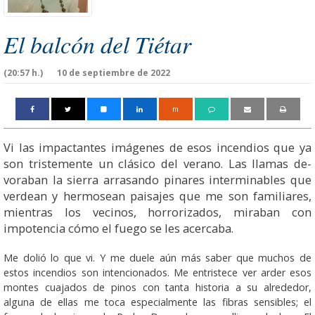
El balcón del Tiétar
(20:57 h.)
10 de septiembre de 2022
m
Vi las impactantes imá­ge­nes de esos incendios que ya
son tristemente un clá­si­co del verano. Las llamas de­
voraban la sierra arra­san­do pinares in­­­­­ter­­­­­minables que
verdean y hermosean paisajes que me son fa­mi­liares,
mientras los ve­­­­cinos, horrorizados, miraban con
impotencia cómo el fuego se les acercaba.
Me dolió lo que vi. Y me duele aún más saber que muchos de
estos incendios son intencionados. Me entristece ver arder esos
montes cuajados de pinos con tanta historia a su alrededor,
alguna de ellas me toca es­pe­cialmente las fibras sensibles; el