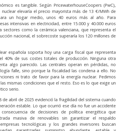
nómico es tangible. Según PricewaterhouseCoopers (PwC),
e nuclear elevaría el precio mayorista más de 13 €/MWh de
Para un hogar medio, unos 40 euros más al año. Para
as intensivas en electricidad, entre 15.000 y 40.000 euros
ra sectores como la cerámica valenciana, que representa el
ucción nacional, el sobrecoste superaría los 120 millones de
lear española soporta hoy una carga fiscal que representa
 el 40% de sus costes totales de producción. Ninguna otra
renta algo parecido. Las centrales operan en pérdidas, no
logía falle, sino porque la fiscalidad las condena a ello. No
ciones ni trato de favor para la energía nuclear. Pedimos
las mismas condiciones que el resto. Eso es lo que exige un
ico serio.
8 de abril de 2025 evidenció la fragilidad del sistema cuando
neración estable. Lo que ocurrió ese día no fue un accidente
a consecuencia de decisiones de política energética que
ntrada masiva de renovables sin garantizar el respaldo
 empresas tecnológicas y los grandes inversores buscan
edan garantizarles suministro abundante, estable y