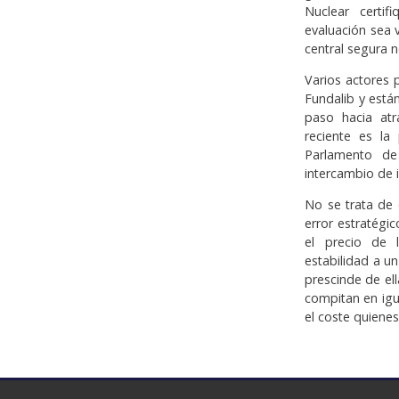
Nuclear certi
evaluación sea 
central segura n
Varios actores 
Fundalib y está
paso hacia at
reciente es l
Parlamento de
intercambio de 
No se trata de 
error estratégi
el precio de 
estabilidad a u
prescinde de ell
compitan en igu
el coste quiene