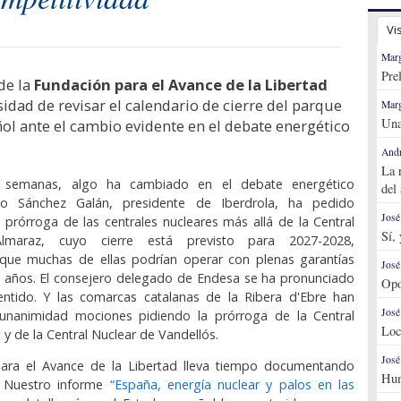
Vi
Marg
Pre
de la
Fundación para el Avance de la Libertad
sidad de revisar el calendario de cierre del parque
Marg
Una
ol ante el cambio evidente en el debate energético
Andr
La 
s semanas, algo ha cambiado en el debate energético
del
cio Sánchez Galán, presidente de Iberdrola, ha pedido
José
 prórroga de las centrales nucleares más allá de la Central
Sí,
lmaraz, cuyo cierre está previsto para 2027-2028,
ue muchas de ellas podrían operar con plenas garantías
José
0 años. El consejero delegado de Endesa se ha pronunciado
Opo
ntido. Y las comarcas catalanas de la Ribera d'Ebre han
José
nanimidad mociones pidiendo la prórroga de la Central
Loc
 y de la Central Nuclear de Vandellós.
José
ara el Avance de la Libertad lleva tiempo documentando
Hum
. Nuestro informe
“España, energía nuclear y palos en las