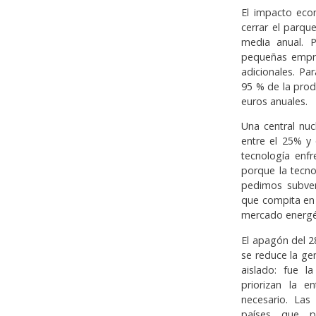
El impacto eco
cerrar el parqu
media anual. 
pequeñas empres
adicionales. Pa
95 % de la prod
euros anuales.
Una central nuc
entre el 25% y
tecnología enf
porque la tecno
pedimos subven
que compita en 
mercado energét
El apagón del 2
se reduce la ge
aislado: fue l
priorizan la e
necesario. Las
países que pu