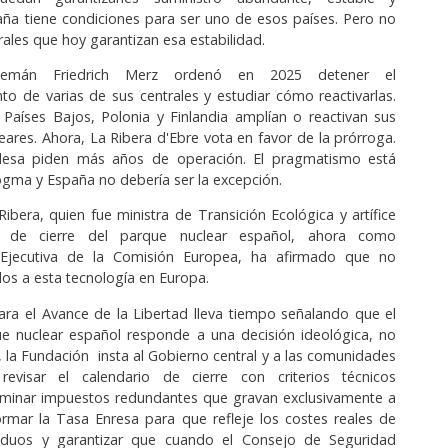
aña tiene condiciones para ser uno de esos países. Pero no
ntrales que hoy garantizan esa estabilidad.
 alemán Friedrich Merz ordenó en 2025 detener el
o de varias de sus centrales y estudiar cómo reactivarlas.
, Países Bajos, Polonia y Finlandia amplían o reactivan sus
ares. Ahora, La Ribera d'Ebre vota en favor de la prórroga.
desa piden más años de operación. El pragmatismo está
gma y España no debería ser la excepción.
Ribera, quien fue ministra de Transición Ecológica y artífice
 de cierre del parque nuclear español, ahora como
 Ejecutiva de la Comisión Europea, ha afirmado que no
os a esta tecnología en Europa.
ra el Avance de la Libertad lleva tiempo señalando que el
ue nuclear español responde a una decisión ideológica, no
o, la Fundación insta al Gobierno central y a las comunidades
evisar el calendario de cierre con criterios técnicos
liminar impuestos redundantes que gravan exclusivamente a
ormar la Tasa Enresa para que refleje los costes reales de
iduos y garantizar que cuando el Consejo de Seguridad