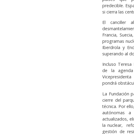
predecible. Esp
si cierra las ce
El canciller
desmantelamient
Francia, Suecia
programas nucle
Iberdrola y En
superando al do
Incluso Teresa 
de la agenda
Vicepresidenta
pondrá obstácul
La Fundación pa
cierre del parq
técnica. Por ell
autónomas a r
actualizados, e
la nuclear, ref
gestión de res