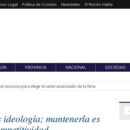
viso Legal
Política de Cookies
Newsletter
El Rincón Habla
UÍA
PROVINCIA
NACIONAL
SOCIEDAD
l concurso para elegir el cartel anunciador de la feria
 ideología; mantenerla es
ompetitividad