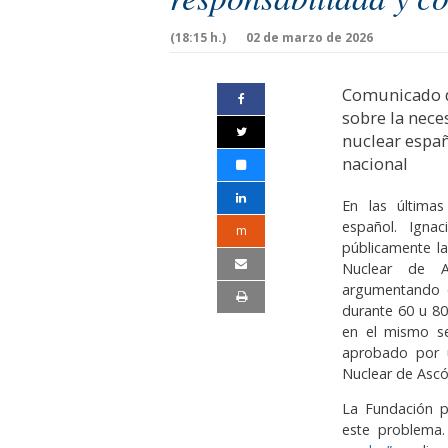
(18:15 h.)
02 de marzo de 2026
Comunicado 
sobre la nece
nuclear españ
nacional
En las última
español. Igna
m
públicamente la
Nuclear de A
argumentando q
durante 60 u 8
en el mismo se
aprobado por u
Nuclear de Ascó
La Fundación p
este problema