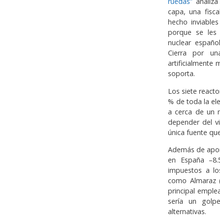
ruedas”
analiza
capa, una fisca
hecho inviable
porque se les 
nuclear españo
Cierra por un
artificialmente
soporta.
Los siete react
% de toda la el
a cerca de un m
depender del vi
única fuente que
Además de aport
en España –8.5
impuestos a lo
como Almaraz (E
principal emple
sería un golp
alternativas.