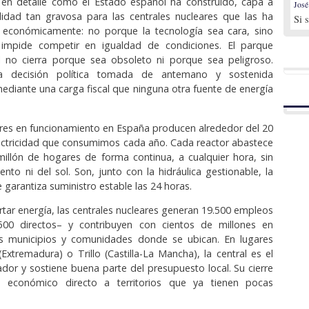
 en detalle cómo el Estado español ha construido, capa a
José
lidad tan gravosa para las centrales nucleares que las ha
Si 
s económicamente: no porque la tecnología sea cara, sino
impide competir en igualdad de condiciones. El parque
l no cierra porque sea obsoleto ni porque sea peligroso.
a decisión política tomada de antemano y sostenida
 mediante una carga fiscal que ninguna otra fuente de energía
ores en funcionamiento en España producen alrededor del 20
ectricidad que consumimos cada año. Cada reactor abastece
illón de hogares de forma continua, a cualquier hora, sin
ento ni del sol. Son, junto con la hidráulica gestionable, la
 garantiza suministro estable las 24 horas.
ar energía, las centrales nucleares generan 19.500 empleos
00 directos– y contribuyen con cientos de millones en
s municipios y comunidades donde se ubican. En lugares
xtremadura) o Trillo (Castilla-La Mancha), la central es el
ador y sostiene buena parte del presupuesto local. Su cierre
e económico directo a territorios que ya tienen pocas