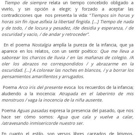
Tiempo de siempre
relata un tiempo concebido obligado a
vivirlo, y sin opción a elegir; y forzado a aceptar las
contradicciones que nos presenta la vida: “
Tiempos sin horas y
horas sin fin /que asfixia la libertad fingida. [...] Tiempo de nada
y de todo, / de locura y pesadez, /de desidia y esperanza, / de
oscuridad y vacio, / de andar y retroceder”.
En el poema
Nostalgia
amplía la pureza de la infancia, que ya
aparece en los relatos, con un sentir poético:
Que me lleva a
saborear los charcos de lluvia / en las mañanas de colegio. /A
oler los abrazos no correspondidos / y abrazarme en la
oscuridad. [...] A colorear las noches en blancos, / y a borrar los
pensamientos amarillentos y arrugados.
Poema
Arco iris del presente
evoca los recuerdos de la infancia;
aludiendo a la inocencia:
Atrapada en el laberinto de mis
monstruos / vaga la inocencia de la niña ausente.
Poema
Aguas pasadas
expresa la presencia del pasado, que nos
hace ser cómo somos:
Agua que cala y vuelve a calar,
/atravesando inmisericorde nuestro ser.
En cuanto el estilo, son versos libres cargados de lirismos,