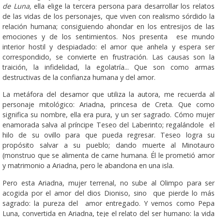
de Luna,
ella elige la tercera persona para desarrollar los relatos
de las vidas de los personajes, que viven con realismo sórdido la
relación humana; consiguiendo ahondar en los entresijos de las
emociones y de los sentimientos. Nos presenta ese mundo
interior hostil y despiadado: el amor que anhela y espera ser
correspondido, se convierte en frustración. Las causas son la
traición, la infidelidad, la egolatría... Que son como armas
destructivas de la confianza humana y del amor.
La metáfora del desamor que utiliza la autora, me recuerda al
personaje mitológico: Ariadna, princesa de Creta. Que como
significa su nombre, ella era pura, y un ser sagrado. Cómo mujer
enamorada salva al príncipe Teseo del Laberinto; regalándole el
hilo de su ovillo para que pueda regresar. Teseo logra su
propósito salvar a su pueblo; dando muerte al Minotauro
(monstruo que se alimenta de carne humana. Él le prometió amor
y matrimonio a Ariadna, pero le abandona en una isla.
Pero esta Ariadna, mujer terrenal, no sube al Olimpo para ser
acogida por el amor del dios Dioniso, sino que pierde lo más
sagrado: la pureza del amor entregado. Y vemos como Pepa
Luna, convertida en Ariadna, teje el relato del ser humano: la vida