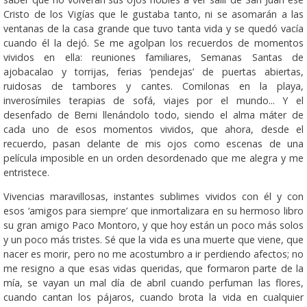
Cristo de los Vigías que le gustaba tanto, ni se asomarán a las
ventanas de la casa grande que tuvo tanta vida y se quedó vacía
cuando él la dejó. Se me agolpan los recuerdos de momentos
vividos en ella: reuniones familiares, Semanas Santas de
ajobacalao y torrijas, fe­rias ‘pendejas’ de puertas abiertas,
ruidosas de tam­bo­res y cantes. Comilonas en la playa,
inverosímiles terapias de sofá, viajes por el mundo... Y el
desenfado de Berni llenándolo todo, sien­do el alma máter de
cada uno de esos momentos vividos, que ahora, desde el
recuerdo, pasan delante de mis ojos como escenas de una
película imposible en un orden desordenado que me alegra y me
entristece.
Vivencias maravillosas, instantes sublimes vividos con él y con
esos ‘amigos para siempre’ que inmortalizara en su hermoso libro
su gran amigo Paco Montoro, y que hoy están un poco más solos
y un poco más tristes. Sé que la vida es una muerte que viene, que
nacer es morir, pero no me acostumbro a ir perdiendo afectos; no
me resigno a que esas vidas queridas, que formaron parte de la
mía, se vayan un mal día de abril cuando perfuman las flores,
cuando cantan los pájaros, cuando brota la vida en cualquier