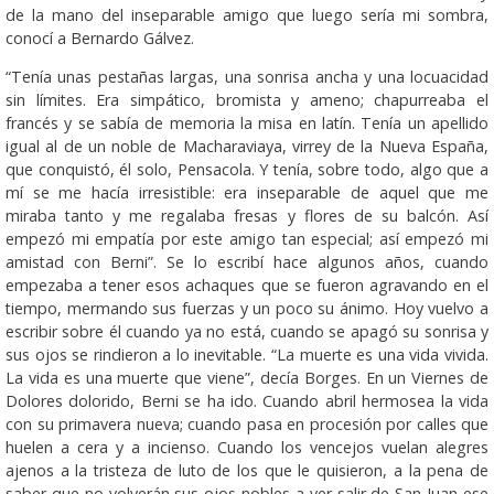
de la mano del inseparable amigo que luego sería mi sombra,
conocí a Bernardo Gálvez.
“Tenía unas pestañas largas, una sonrisa ancha y una locuacidad
sin límites. Era simpático, bromista y ameno; chapurreaba el
francés y se sabía de memoria la misa en latín. Tenía un apellido
igual al de un noble de Macharaviaya, virrey de la Nueva España,
que conquistó, él solo, Pensacola. Y tenía, sobre todo, algo que a
mí se me hacía irresistible: era inseparable de aquel que me
miraba tanto y me regalaba fresas y flores de su balcón. Así
empezó mi empatía por este amigo tan especial; así empezó mi
amistad con Berni”. Se lo escribí hace algunos años, cuando
empezaba a tener esos achaques que se fueron agravando en el
tiempo, mermando sus fuerzas y un poco su ánimo. Hoy vuelvo a
escribir sobre él cuando ya no está, cuando se apagó su sonrisa y
sus ojos se rindieron a lo inevitable. “La muerte es una vida vivida.
La vida es una muerte que viene”, decía Borges. En un Viernes de
Dolores dolorido, Berni se ha ido. Cuando abril hermosea la vida
con su primavera nueva; cuando pasa en procesión por calles que
huelen a cera y a incienso. Cuando los vencejos vuelan alegres
ajenos a la tristeza de luto de los que le quisieron, a la pena de
saber que no volverán sus ojos nobles a ver salir de San Juan ese