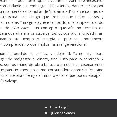
zcámoslo: poco de lo que se vende es realmente necesario,
comendable. Sin embargo, ahí estamos, dando la cara por
nico interés es camuflar de “proximidad” una venta que, de
resistiría. Esa amiga que insinúa que tienes ojeras y
anti-ojeras “milagroso”; ese conocido que empezó dando
itos de
skin care
—un concepto que aún no termino de
ra que una marca superventas colocara una unidad más.
inando su tiempo y energía a prácticas moralmente
in comprender lo que implican a nivel generacional.
ón ha perdido su esencia y fiabilidad. Ya no sirve para
eger de malgastar el dinero, sino justo para lo contrario. Y
ás, somos mano de obra barata para quienes diseñaron un
que participamos, no como consumidores conscientes, sino
una filosofía que rige el mundo y de la que pocos escapan:
ás salvaje.
Aviso Legal
Quiénes Somos