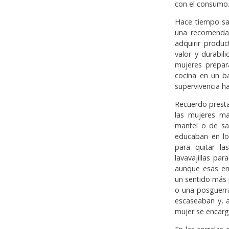
con el consumo
Hace tiempo sab
una recomendac
adquirir produc
valor y durabi
mujeres prepa
cocina en un b
supervivencia ha
Recuerdo presta
las mujeres ma
mantel o de sa
educaban en lo
para quitar l
lavavajillas pa
aunque esas en
un sentido más 
o una posguerra
escaseaban y, a
mujer se encarg