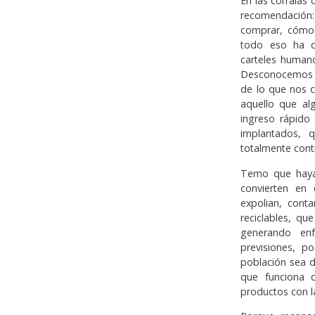
En las corralas
recomendación
comprar, cómo 
todo eso ha c
carteles human
Desconocemos s
de lo que nos cue
aquello que al
ingreso rápido
implantados, 
totalmente contr
Temo que hayam
convierten en
expolian, cont
reciclables, q
generando en
previsiones, p
población sea 
que funciona c
productos con l