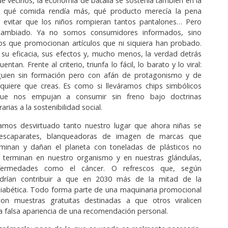
 de vecinos, la economía de batalla se sostenía también en la
: qué comida rendía más, qué producto merecía la pena
evitar que los niños rompieran tantos pantalones… Pero
ambiado. Ya no somos consumidores informados, sino
os que promocionan artículos que ni siquiera han probado.
u eficacia, sus efectos y, mucho menos, la verdad detrás
ntan. Frente al criterio, triunfa lo fácil, lo barato y lo viral:
guien sin formación pero con afán de protagonismo y de
 quiere que creas. Es como si lleváramos chips simbólicos
que nos empujan a consumir sin freno bajo doctrinas
arias a la sostenibilidad social.
os desvirtuado tanto nuestro lugar que ahora niñas se
 escaparates, blanqueadoras de imagen de marcas que
aminan y dañan el planeta con toneladas de plásticos no
ue terminan en nuestro organismo y en nuestras glándulas,
fermedades como el cáncer. O refrescos que, según
odrían contribuir a que en 2030 más de la mitad de la
diabética. Todo forma parte de una maquinaria promocional
on muestras gratuitas destinadas a que otros viralicen
a falsa apariencia de una recomendación personal.