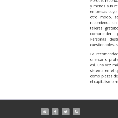
Porque, recono
y menos aún re
empresas cuyo ú
otro modo, se 
recomienda un 
talleres gratu
comprender— pa
Personas dest
cuestionables, s
La recomendaci
orientar o prot
así, una vez m
sistema en el 
como piezas de 
el capitalismo m