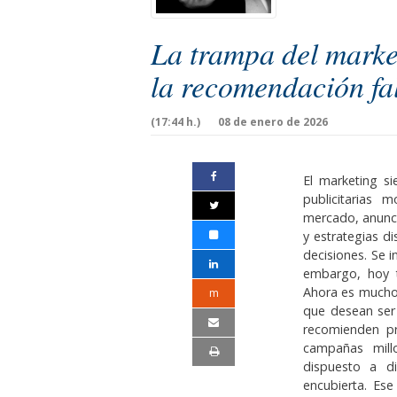
La trampa del marke
la recomendación fa
(17:44 h.)
08 de enero de 2026
El marketing s
publicitarias
mercado, anunci
y estrategias d
decisiones. Se i
embargo, hoy 
Ahora es mucho
m
que desean ser 
recomienden pr
campañas mill
dispuesto a d
encubierta. Es