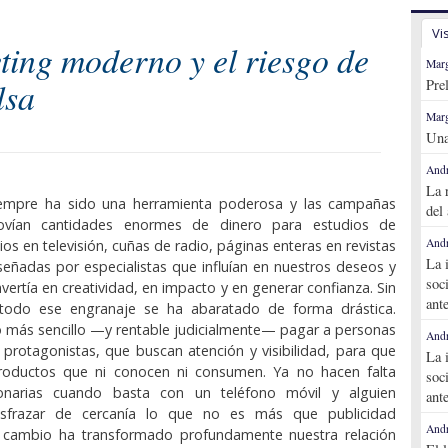
Vi
ting moderno y el riesgo de
Marg
lsa
Pre
Marg
Una
Andr
La 
iempre ha sido una herramienta poderosa y las campañas
del
 movían cantidades enormes de dinero para estudios de
Andr
os en televisión, cuñas de radio, páginas enteras en revistas
La 
iseñadas por especialistas que influían en nuestros deseos y
soc
nvertía en creatividad, en impacto y en generar confianza. Sin
ant
todo ese engranaje se ha abaratado de forma drástica.
 más sencillo —y rentable judicialmente— pagar a personas
Andr
protagonistas, que buscan atención y visibilidad, para que
La 
oductos que ni conocen ni consumen. Ya no hacen falta
soc
onarias cuando basta con un teléfono móvil y alguien
ant
isfrazar de cercanía lo que no es más que publicidad
Andr
e cambio ha transformado profundamente nuestra relación