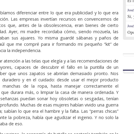
El 
.
José
íamos diferenciar entre lo que era publicidad y lo que era
Sí,
ión. Las empresas invertían recursos en convencernos de
tos que, antes de la obsolescencia, eran bienes de cierto
José
lidad. Ayer, mi madre recordaba cómo, siendo mozuela, las
Opo
raban sus ajuares. Yo misma guardé sábanas y paños de
aúl que me compré para ir formando mi pequeño “kit” de
cia la independencia.
r atención a las telas que elegía y a las recomendaciones de
yores, capaces de descubrir el fallo en la puntilla de un
ber que unos zapatos se abrirían demasiado pronto. Nos
 duradero y en el cuidado: desde usar el mejor producto
as manchas de la ropa, hasta manejar correctamente el
ra que durara más, o limpiar la casa de manera ordenada. Y
señanzas puedan sonar hoy obsoletas o sesgadas, tenían
profundo. Muchas de esas mujeres habían vivido una guerra
; sabían lo que era el hambre y la falta. Las “perras chicas”
nte la pobreza, había que agudizar el ingenio. Y no solo la
aba de eso.