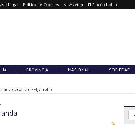
viso Legal
Política de Cookies
Newsletter
El Rincón Habla
UÍA
PROVINCIA
NACIONAL
SOCIEDAD
es nuevo alcalde de Algarrobo
s
randa