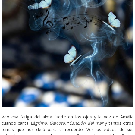
Veo esa fatiga del alma fuerte en los ojos y la voz de Amália
cuando canta
Lágrima
,
Gaviota,
“
Canción del mar
y tantos otros
temas que nos dejó para el recuerdo. Ver los videos de sus