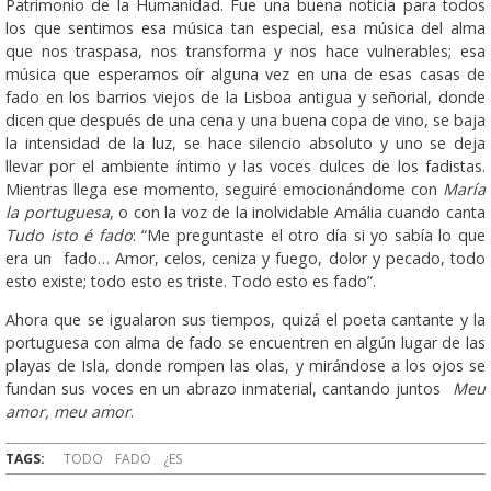
Patrimonio de la Humanidad. Fue una buena noticia para todos
los que sentimos esa música tan especial, esa música del alma
que nos traspasa, nos transforma y nos hace vulnerables; esa
música que esperamos oír alguna vez en una de esas casas de
fado en los barrios viejos de la Lisboa antigua y señorial, donde
dicen que después de una cena y una buena copa de vino, se baja
la intensidad de la luz, se hace silencio absoluto y uno se deja
llevar por el ambiente íntimo y las voces dulces de los fadistas.
Mientras llega ese momento, seguiré emocionándome con
María
la portuguesa
, o con la voz de la inolvidable Amália cuando canta
Tudo isto é fado
: “Me preguntaste el otro día si yo sabía lo que
era un fado… Amor, celos, ceniza y fuego, dolor y pecado, todo
esto existe; todo esto es triste. Todo esto es fado”.
Ahora que se igualaron sus tiempos, quizá el poeta cantante y la
portuguesa con alma de fado se encuentren en algún lugar de las
playas de Isla, donde rompen las olas, y mirándose a los ojos se
fundan sus voces en un abrazo inmaterial, cantando juntos
Meu
amor, meu amor
.
TAGS:
TODO
FADO
¿ES