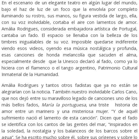
En el escenario de un elegante teatro en algún lugar del mundo,
bajo el haz de luz de un foco que la envolvía por completo
iluminando su rostro, sus manos, su figura vestida de largo, ella,
con su voz inolvidable, cortaba el aire con lamentos de amor.
Amália Rodrigues, considerada embajadora artística de Portugal,
cantaba un fado. El espacio se llenaba con la belleza de los
timbres inigualables de su voz. Imposible quedarse indiferente
viendo esos videos, oyendo esa música nostálgica y profunda,
esas canciones de honda melancolía que sacuden el alma,
especialmente desde que la Unesco declaró al fado, como ya lo
hiciera con el flamenco o el tango argentino, Patrimonio Cultural
Inmaterial de la Humanidad.
Amália Rodrigues y tantos otros fadistas que ya no están se
alegrarían con la noticia. También nuestro inolvidable Carlos Cano,
que nos dejó entre su maravilloso legado de canciones uno de los
más bellos fados,
María la portuguesa
, una triste historia de
amor entre un marinero y una misteriosa mujer. “Y de aquél
sufrimiento nació el lamento de esta canción”. Dicen que el fado
se identifica con los cantos de las gentes del mar, “inspirados en
la soledad, la nostalgia y los balanceos de los barcos sobre el
agua”. Se ha escrito mucho sobre él, sobre sus orígenes y sobre lo