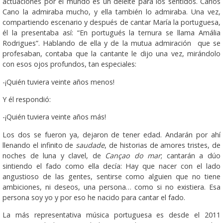
actuaciones por el mundo es un deleite para los sentidos. Carlos
Cano la admiraba mucho, y ella también lo admiraba. Una vez,
compartiendo escenario y después de cantar María la portuguesa,
él la presentaba así: “En portugués la ternura se llama Amália
Rodrigues”. Hablando de ella y de la mutua admiración que se
profesaban, contaba que la cantante le dijo una vez, mirándolo
con esos ojos profundos, tan especiales:
-¡Quién tuviera veinte años menos!
Y él respondió:
-¡Quién tuviera veinte años más!
Los dos se fueron ya, dejaron de tener edad. Andarán por ahí
llenando el infinito de
saudade
, de historias de amores tristes, de
noches de luna y clavel, de
Cançao do mar
; cantarán a dúo
sintiendo el fado como ella decía: Hay que nacer con el lado
angustioso de las gentes, sentirse como alguien que no tiene
ambiciones, ni deseos, una persona… como si no existiera. Esa
persona soy yo y por eso he nacido para cantar el fado.
La más representativa música portuguesa es desde el 2011