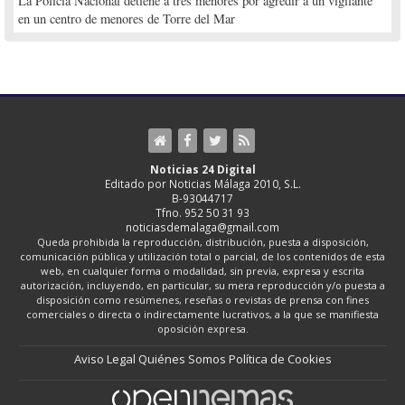
La Policía Nacional detiene a tres menores por agredir a un vigilante
en un centro de menores de Torre del Mar
Noticias 24 Digital
Editado por Noticias Málaga 2010, S.L.
B-93044717
Tfno. 952 50 31 93
noticiasdemalaga@gmail.com
Queda prohibida la reproducción, distribución, puesta a disposición,
comunicación pública y utilización total o parcial, de los contenidos de esta
web, en cualquier forma o modalidad, sin previa, expresa y escrita
autorización, incluyendo, en particular, su mera reproducción y/o puesta a
disposición como resúmenes, reseñas o revistas de prensa con fines
comerciales o directa o indirectamente lucrativos, a la que se manifiesta
oposición expresa.
Aviso Legal
Quiénes Somos
Política de Cookies