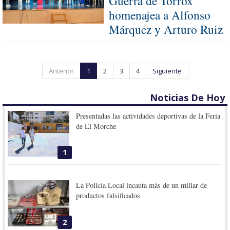
Guerra de Torrox
homenajea a Alfonso
Márquez y Arturo Ruiz
Anterior
1
2
3
4
Siguiente
Noticias De Hoy
Presentadas las actividades deportivas de la Feria
de El Morche
1
La Policía Local incauta más de un millar de
productos falsificados
2