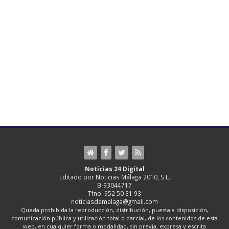
Noticias 24 Digital
Editado por Noticias Málaga 2010, S.L.
B-93044717
Tfno. 952 50 31 93
noticiasdemalaga@gmail.com
Queda prohibida la reproducción, distribución, puesta a disposición,
comunicación pública y utilización total o parcial, de los contenidos de esta
web, en cualquier forma o modalidad, sin previa, expresa y escrita