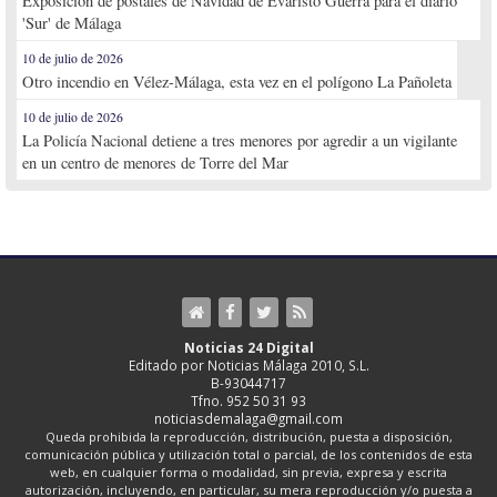
Exposición de postales de Navidad de Evaristo Guerra para el diario
'Sur' de Málaga
10 de julio de 2026
Otro incendio en Vélez-Málaga, esta vez en el polígono La Pañoleta
10 de julio de 2026
La Policía Nacional detiene a tres menores por agredir a un vigilante
en un centro de menores de Torre del Mar
Noticias 24 Digital
Editado por Noticias Málaga 2010, S.L.
B-93044717
Tfno. 952 50 31 93
noticiasdemalaga@gmail.com
Queda prohibida la reproducción, distribución, puesta a disposición,
comunicación pública y utilización total o parcial, de los contenidos de esta
web, en cualquier forma o modalidad, sin previa, expresa y escrita
autorización, incluyendo, en particular, su mera reproducción y/o puesta a