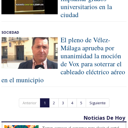
universitarios en la
ciudad
SOCIEDAD
El pleno de Vélez-
Málaga aprueba por
unanimidad la moción
de Vox para soterrar el
cableado eléctrico aéreo
en el municipio
Anterior
1
2
3
4
5
Siguiente
Noticias De Hoy
Torrox convoca el concurso para elegir el cartel