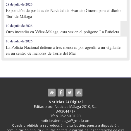
28 de julio de 2026
Exposición de postales de Navidad de Evaristo Guerra para el diario
'Sur' de Málaga
10 de julio de 2026
Otro incendio en Vélez-Málaga, esta vez en el polígono La Pañoleta
10 de julio de 2026
La Policía Nacional detiene a tres menores por agredir a un vigilante
en un centro de menores de Torre del Mar
Noticias 24 Digital
Editado por Noticias Málaga 2010, S.L.
B-93044717
Tfno. 952 50 31 93
noticiasdemalaga@gmail.com
Queda prohibida la reproducción, distribución, puesta a disposición,
comunicación pública y utilización total o parcial, de los contenidos de esta