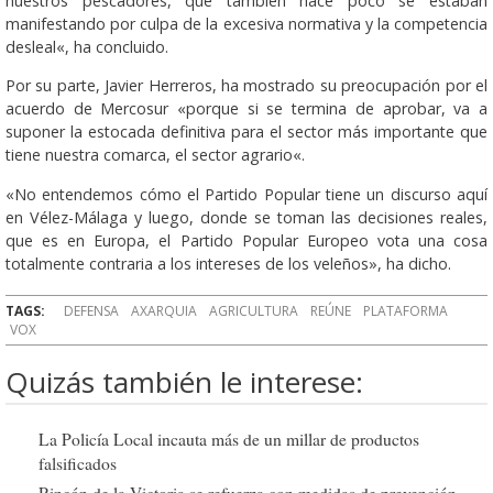
nuestros pescadores, que también hace poco se estaban
manifestando por culpa de la excesiva normativa y la competencia
desleal«, ha concluido.
Por su parte, Javier Herreros, ha mostrado su preocupación por el
acuerdo de Mercosur «porque si se termina de aprobar, va a
suponer la estocada definitiva para el sector más importante que
tiene nuestra comarca, el sector agrario«.
«No entendemos cómo el Partido Popular tiene un discurso aquí
en Vélez-Málaga y luego, donde se toman las decisiones reales,
que es en Europa, el Partido Popular Europeo vota una cosa
totalmente contraria a los intereses de los veleños», ha dicho.
TAGS:
DEFENSA
AXARQUIA
AGRICULTURA
REÚNE
PLATAFORMA
VOX
Quizás también le interese:
La Policía Local incauta más de un millar de productos
falsificados
Rincón de la Victoria se refuerza con medidas de prevención