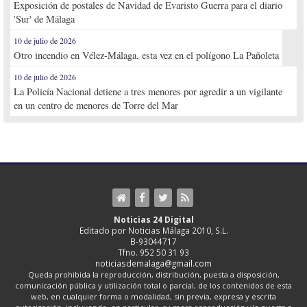
Exposición de postales de Navidad de Evaristo Guerra para el diario
'Sur' de Málaga
10 de julio de 2026
Otro incendio en Vélez-Málaga, esta vez en el polígono La Pañoleta
10 de julio de 2026
La Policía Nacional detiene a tres menores por agredir a un vigilante
en un centro de menores de Torre del Mar
Noticias 24 Digital
Editado por Noticias Málaga 2010, S.L.
B-93044717
Tfno. 952 50 31 93
noticiasdemalaga@gmail.com
Queda prohibida la reproducción, distribución, puesta a disposición,
comunicación pública y utilización total o parcial, de los contenidos de esta
web, en cualquier forma o modalidad, sin previa, expresa y escrita