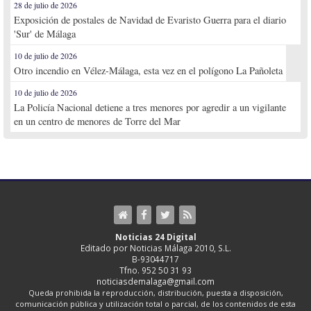
28 de julio de 2026
Exposición de postales de Navidad de Evaristo Guerra para el diario
'Sur' de Málaga
10 de julio de 2026
Otro incendio en Vélez-Málaga, esta vez en el polígono La Pañoleta
10 de julio de 2026
La Policía Nacional detiene a tres menores por agredir a un vigilante
en un centro de menores de Torre del Mar
Noticias 24 Digital
Editado por Noticias Málaga 2010, S.L.
B-93044717
Tfno. 952 50 31 93
noticiasdemalaga@gmail.com
Queda prohibida la reproducción, distribución, puesta a disposición,
comunicación pública y utilización total o parcial, de los contenidos de esta