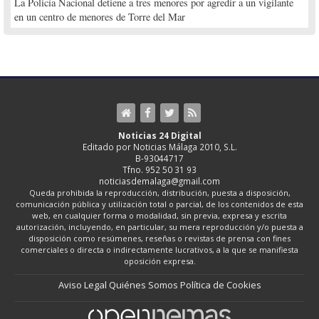
La Policía Nacional detiene a tres menores por agredir a un vigilante
en un centro de menores de Torre del Mar
Noticias 24 Digital
Editado por Noticias Málaga 2010, S.L.
B-93044717
Tfno. 952 50 31 93
noticiasdemalaga@gmail.com
Queda prohibida la reproducción, distribución, puesta a disposición,
comunicación pública y utilización total o parcial, de los contenidos de esta
web, en cualquier forma o modalidad, sin previa, expresa y escrita
autorización, incluyendo, en particular, su mera reproducción y/o puesta a
disposición como resúmenes, reseñas o revistas de prensa con fines
comerciales o directa o indirectamente lucrativos, a la que se manifiesta
oposición expresa.
Aviso Legal
Quiénes Somos
Política de Cookies