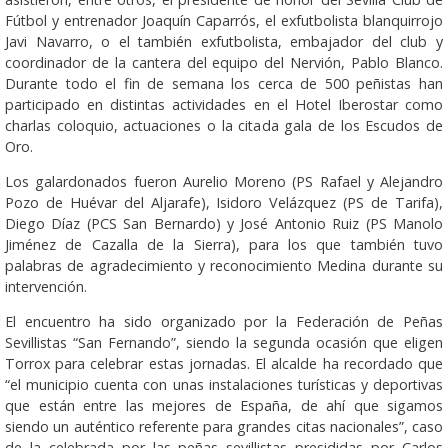
Fútbol y entrenador Joaquín Caparrós, el exfutbolista blanquirrojo
Javi Navarro, o el también exfutbolista, embajador del club y
coordinador de la cantera del equipo del Nervión, Pablo Blanco.
Durante todo el fin de semana los cerca de 500 peñistas han
participado en distintas actividades en el Hotel Iberostar como
charlas coloquio, actuaciones o la citada gala de los Escudos de
Oro.
Los galardonados fueron Aurelio Moreno (PS Rafael y Alejandro
Pozo de Huévar del Aljarafe), Isidoro Velázquez (PS de Tarifa),
Diego Díaz (PCS San Bernardo) y José Antonio Ruiz (PS Manolo
Jiménez de Cazalla de la Sierra), para los que también tuvo
palabras de agradecimiento y reconocimiento Medina durante su
intervención.
El encuentro ha sido organizado por la Federación de Peñas
Sevillistas “San Fernando”, siendo la segunda ocasión que eligen
Torrox para celebrar estas jornadas. El alcalde ha recordado que
“el municipio cuenta con unas instalaciones turísticas y deportivas
que están entre las mejores de España, de ahí que sigamos
siendo un auténtico referente para grandes citas nacionales”, caso
de la celebrada por las peñas sevillistas presididas por Carlos