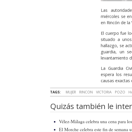
Las autoridad
miércoles se en
en Rincón de la 
El cuerpo fue l
situado a unos
hallazgo, se act
guardia, un se
levantamiento d
La Guardia Civ
espera los resu
causas exactas d
TAGS:
MUJER
RINCON
VICTORIA
POZO
H
Quizás también le inter
Vélez-Málaga celebra una cena para los 
El Morche celebra este fin de semana 