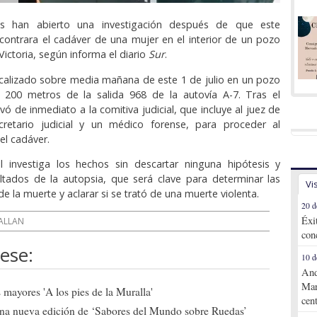
es han abierto una investigación después de que este
contrara el cadáver de una mujer en el interior de un pozo
Victoria, según informa el diario
Sur
.
ocalizado sobre media mañana de este 1 de julio en un pozo
 200 metros de la salida 968 de la autovía A-7. Tras el
ivó de inmediato a la comitiva judicial, que incluye al juez de
cretario judicial y un médico forense, para proceder al
el cadáver.
il investiga los hechos sin descartar ninguna hipótesis y
ltados de la autopsia, que será clave para determinar las
Vi
e la muerte y aclarar si se trató de una muerte violenta.
20 d
Éxi
ALLAN
con
ese:
10 d
And
Mar
mayores 'A los pies de la Muralla'
cen
una nueva edición de ‘Sabores del Mundo sobre Ruedas’