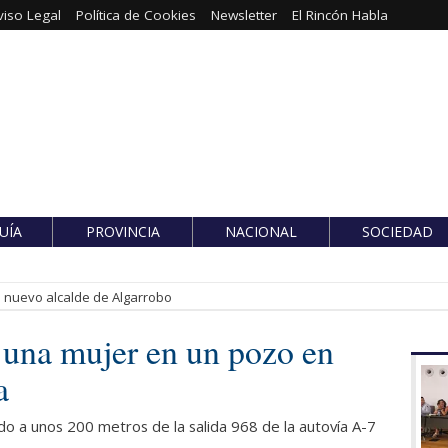
viso Legal
Política de Cookies
Newsletter
El Rincón Habla
UÍA
PROVINCIA
NACIONAL
SOCIEDAD
es nuevo alcalde de Algarrobo
e una mujer en un pozo en
a
ado a unos 200 metros de la salida 968 de la autovía A-7