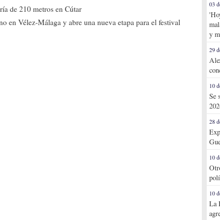
03 d
ría de 210 metros en Cútar
'Ho
o en Vélez-Málaga y abre una nueva etapa para el festival
mal
y m
29 d
Ale
con
10 d
Se 
202
28 d
Exp
Gue
10 d
Otr
pol
10 d
La 
agr