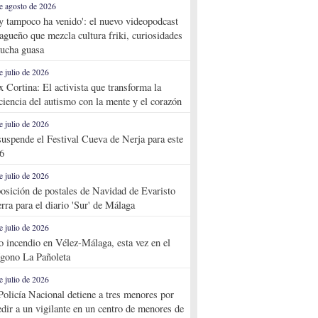
e agosto de 2026
y tampoco ha venido': el nuevo videopodcast
agueño que mezcla cultura friki, curiosidades
ucha guasa
e julio de 2026
x Cortina: El activista que transforma la
ciencia del autismo con la mente y el corazón
e julio de 2026
suspende el Festival Cueva de Nerja para este
6
e julio de 2026
osición de postales de Navidad de Evaristo
rra para el diario 'Sur' de Málaga
e julio de 2026
o incendio en Vélez-Málaga, esta vez en el
ígono La Pañoleta
e julio de 2026
Policía Nacional detiene a tres menores por
edir a un vigilante en un centro de menores de