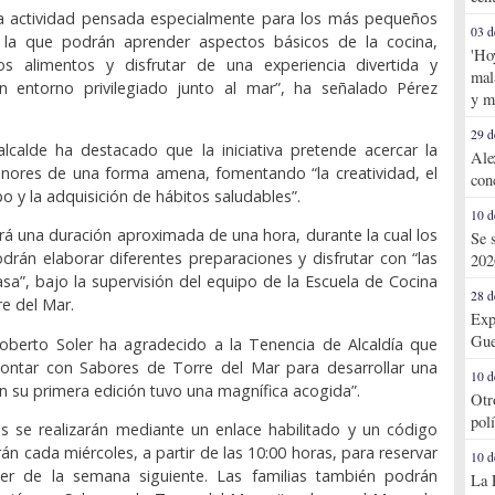
na actividad pensada especialmente para los más pequeños
03 d
 la que podrán aprender aspectos básicos de la cocina,
'Ho
os alimentos y disfrutar de una experiencia divertida y
mal
n entorno privilegiado junto al mar”, ha señalado Pérez
y m
29 d
alcalde ha destacado que la iniciativa pretende acercar la
Ale
enores de una forma amena, fomentando “la creatividad, el
con
o y la adquisición de hábitos saludables”.
10 d
drá una duración aproximada de una hora, durante la cual los
Se 
odrán elaborar diferentes preparaciones y disfrutar con “las
202
a”, bajo la supervisión del equipo de la Escuela de Cocina
28 d
e del Mar.
Exp
Gue
Roberto Soler ha agradecido a la Tenencia de Alcaldía que
contar con Sabores de Torre del Mar para desarrollar una
10 d
en su primera edición tuvo una magnífica acogida”.
Otr
pol
es se realizarán mediante un enlace habilitado y un código
án cada miércoles, a partir de las 10:00 horas, para reservar
10 d
ller de la semana siguiente. Las familias también podrán
La 