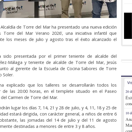
Alcaldía de Torre del Mar ha presentado una nueva edición
s Torre del Mar Verano 2026’, una iniciativa infantil que
te los meses de julio y agosto tras el éxito alcanzado el
a sido presentada por el primer teniente de alcalde del
élez-Málaga y teniente de alcalde de Torre del Mar, Jesús
junto al gerente de la Escuela de Cocina Sabores de Torre
o Soler.
Vi
ha explicado que los talleres se desarrollarán todos los
ir de las 20:00 horas, en el templete situado en el Paseo
20 d
 del Carmen de Torre del Mar.
Éxi
con
drán lugar los días 7, 14, 21 y 28 de julio, y 4, 11, 18 y 25 de
10 d
idad estará dirigida, con carácter general, a niños de entre 6
And
obstante, las jornadas del 14 de julio y del 11 de agosto
Mar
lmente destinadas a menores de entre 3 y 8 años.
cen