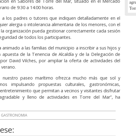
ación en Sabores de Torre del Mar, situado en el Mercado
agr
rario de 9:30 a 14:00 horas.
Tor
 a los padres o tutores que indiquen detalladamente en el
uier alergia o intolerancia alimentaria de los menores, con el
 la organización pueda gestionar correctamente cada sesión
seguridad de todos los participantes.
 animado a las familias del municipio a inscribir a sus hijos y
 apuesta de la Tenencia de Alcaldía y de la Delegación de
a por David Vilches, por ampliar la oferta de actividades del
l verano.
 nuestro paseo marítimo ofrezca mucho más que sol y
emos impulsando propuestas culturales, gastronómicas,
entretenimiento que permitan a vecinos y visitantes disfrutar
gradable y lleno de actividades en Torre del Mar”, ha
GASTRONOMIA
ese: