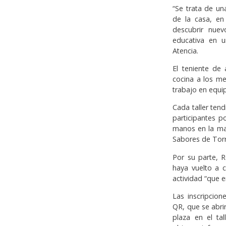
“Se trata de u
de la casa, en
descubrir nuev
educativa en u
Atencia.
El teniente de 
cocina a los m
trabajo en equip
Cada taller ten
participantes p
manos en la mas
Sabores de Torr
Por su parte, 
haya vuelto a 
actividad “que 
Las inscripcion
QR, que se abrir
plaza en el ta