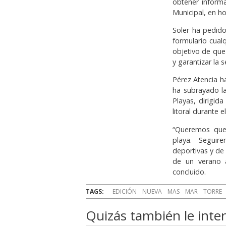
obtener inform
Municipal, en ho
Soler ha pedido
formulario cualq
objetivo de que
y garantizar la 
Pérez Atencia ha
ha subrayado la
Playas, dirigid
litoral durante e
“Queremos que
playa. Seguir
deportivas y de 
de un verano a
concluido.
TAGS:
EDICIÓN
NUEVA
MAS
MAR
TORRE
Quizás también le inter