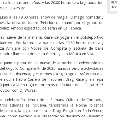
agr
ado a los más pequeños. A las 20.00 horas será la graduación
Tor
 IES El Almijar.
 junio a las 19.00 horas, show de magia, ‘El mago nómada’ y
és, la obra de teatro ‘Petición de mano’ por el grupo de
ndaluz. Ambos espectáculos serán en La Fábrica.
 las nueve de la mañana, clase de yoga en el polideportivo
uerrero. Por la tarde, a partir de las 20:30 horas, música y
laza Almijara con Voces de Cómpeta y escuela de baile
cuadro flamenco de Laura Guerra y Leo Música en Vivo.
e junio a partir de las nueve de la noche se celebrarán los
 del Orgullo Cómpeta Pride 2025, aunque tendrá actividades
s (Noche Ibicenca) y el viernes (Drag Bingo). . Así durante la
de noche habrá Carrera de Tacones, Drag Race y la mejor
0 junto a la entrega de premios de la Ruta de la Tapa 2025
trovisor’ con DJ Worzel.
 de celebración dentro de la Semana Cultural de Cómpeta,
tros además es inclusiva, tendremos la Noche Ibicenca
 blanco, la siguiente será el Drag Bingo con Satín Greco,
ña, como invitado y la presentación del libro de Benjamin