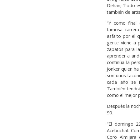
Dehan, ‘Todo es
también de artis
“Y como final 
famosa carrera 
asfalto por el 
gente viene a 
zapatos para la
aprender a and
continua la pe
Jonker quien ha
son unos tacone
cada año se i
También tendrá 
como el mejor pe
Después la noch
90.
“El domingo 29
Acebuchal. Com
Coro Almijara