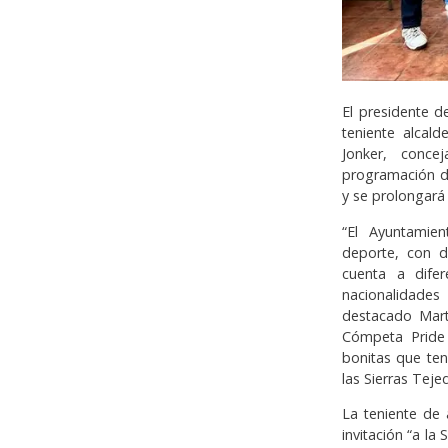
El presidente d
teniente alcal
Jonker, conc
programación d
y se prolongará 
“El Ayuntamie
deporte, con d
cuenta a difer
nacionalidades
destacado Martí
Cómpeta Pride 
bonitas que ten
las Sierras Teje
La teniente de
invitación “a l