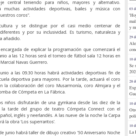
e central teniendo para niños, mayores y alternativo.
 muchas actividades deportivas, bailes y música con
03 d
uestros coros”.
'Ho
mal
ultura y se distingue por el casi medio centenar de
y m
diferentes y por su inclusividad. Es turismo, naturaleza y
29 d
a añadido.
Ale
a encargada de explicar la programación que comenzará el
con
nio a las 12 horas será el torneo de fútbol sala 12 horas en
10 d
 Marcial Navas Guerrero.
Se 
202
junio a las 09.30 horas habrá actividades deportivas fin de
cuela deportiva para mayores. Por la tarde, actuará el coro
28 d
 la colaboración del coro Musarmonía, coro Almijara y el
Exp
mba de Cómpeta en La Fábrica.
Gue
los niños disfrutarán de una gymkana desde las diez de la
10 d
 la tarde del grupo de teatro Cómpeta Connect con el
Otr
añol, inglés y neerlandés. A las nueve de la noche la Carpa
pol
á la obra ‘Los superraritos’.
10 d
La 
de junio habrá taller de dibujo creativo '50 Aniversario Noche