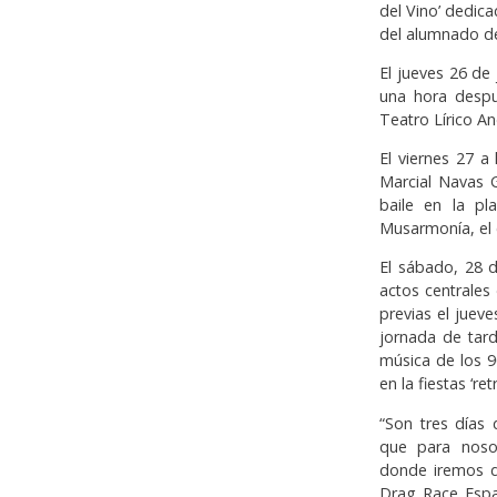
del Vino’ dedic
del alumnado del
El jueves 26 de
una hora despu
Teatro Lírico A
El viernes 27 a
Marcial Navas G
baile en la p
Musarmonía, el 
El sábado, 28 d
actos centrales
previas el jueve
jornada de tar
música de los 9
en la fiestas ‘re
“Son tres días
que para noso
donde iremos de
Drag Race Espa