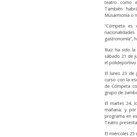
teatro como ej
También habrá
Musarmonía o n
“Cómpeta es c
nacionalidades 
gastronomía”, h
Ruiz ha sido l
sábado 21 de ju
el polideportivo
El lunes 23 de 
curso con la es
de Cómpeta con
grupo de zambo
El martes 24, 
mañana; y por
programa en esp
Teatro presentar
El miércoles 25 