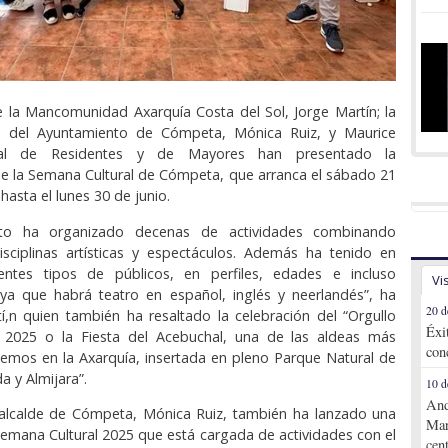
e la Mancomunidad Axarquía Costa del Sol, Jorge Martín; la
de del Ayuntamiento de Cómpeta, Mónica Ruiz, y Maurice
ejal de Residentes y de Mayores han presentado la
e la Semana Cultural de Cómpeta, que arranca el sábado 21
hasta el lunes 30 de junio.
nto ha organizado decenas de actividades combinando
isciplinas artísticas y espectáculos. Además ha tenido en
entes tipos de públicos, en perfiles, edades e incluso
Vi
 ya que habrá teatro en español, inglés y neerlandés”, ha
20 d
,n quien también ha resaltado la celebración del “Orgullo
Éxi
2025 o la Fiesta del Acebuchal, una de las aldeas más
con
emos en la Axarquía, insertada en pleno Parque Natural de
da y Almijara”.
10 d
And
 alcalde de Cómpeta, Mónica Ruiz, también ha lanzado una
Mar
a Semana Cultural 2025 que está cargada de actividades con el
cen