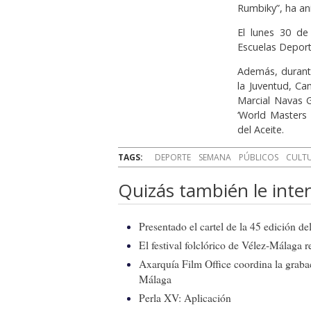
Rumbiky”, ha an
El lunes 30 de
Escuelas Deport
Además, durant
la Juventud, C
Marcial Navas G
‘World Master
del Aceite.
TAGS:
DEPORTE
SEMANA
PÚBLICOS
CULT
Quizás también le inter
Presentado el cartel de la 45 edición d
El festival folclórico de Vélez-Málaga r
Axarquía Film Office coordina la graba
Málaga
Perla XV: Aplicación