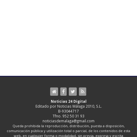
Noticias 24 Digital
Editado por Noticias Málaga 2010, S.L.
B-93044717
Tfno. 952 50 31 93
noticiasdemalaga@gmail.com
Queda prohibida la reproducción, distribución, puesta a disposición,
comunicación pública y utilización total o parcial, de los contenidos de esta
web, en cualquier forma o modalidad, sin previa, expresa y escrita