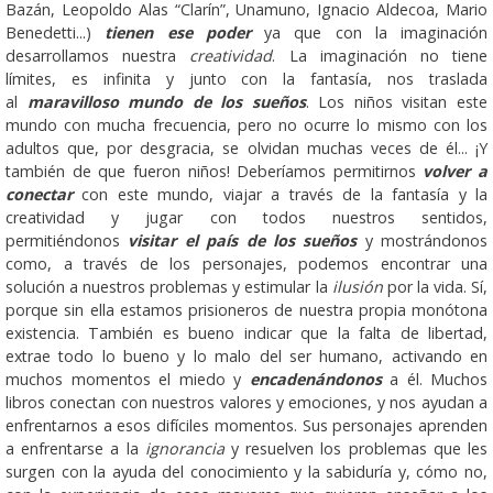
Bazán, Leopoldo Alas “Clarín”, Unamuno, Ignacio Aldecoa, Mario
Benedetti...)
tienen ese poder
ya que con la imaginación
desarrollamos nuestra
creatividad
. La imaginación no tiene
límites, es infinita y junto con la fantasía, nos traslada
al
maravilloso mundo de los sueños
. Los niños visitan este
mundo con mucha frecuencia, pero no ocurre lo mismo con los
adultos que, por desgracia, se olvidan muchas veces de él... ¡Y
también de que fueron niños! Deberíamos permitirnos
volver a
conectar
con este mundo, viajar a través de la fantasía y la
creatividad y jugar con todos nuestros sentidos,
permitiéndonos
visitar el país de los sueños
y mostrándonos
como, a través de los personajes, podemos encontrar una
solución a nuestros problemas y estimular la
ilusión
por la vida. Sí,
porque sin ella estamos prisioneros de nuestra propia monótona
existencia. También es bueno indicar que la falta de libertad,
extrae todo lo bueno y lo malo del ser humano, activando en
muchos momentos el miedo y
encadenándonos
a él. Muchos
libros conectan con nuestros valores y emociones, y nos ayudan a
enfrentarnos a esos difíciles momentos. Sus personajes aprenden
a enfrentarse a la
ignorancia
y resuelven los problemas que les
surgen con la ayuda del conocimiento y la sabiduría y, cómo no,