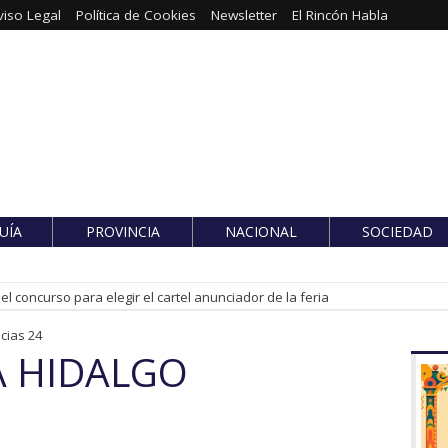
viso Legal
Política de Cookies
Newsletter
El Rincón Habla
UÍA
PROVINCIA
NACIONAL
SOCIEDAD
l concurso para elegir el cartel anunciador de la feria
cias 24
A HIDALGO