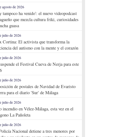
e agosto de 2026
y tampoco ha venido': el nuevo videopodcast
agueño que mezcla cultura friki, curiosidades
ucha guasa
e julio de 2026
x Cortina: El activista que transforma la
ciencia del autismo con la mente y el corazón
e julio de 2026
suspende el Festival Cueva de Nerja para este
6
e julio de 2026
osición de postales de Navidad de Evaristo
rra para el diario 'Sur' de Málaga
e julio de 2026
o incendio en Vélez-Málaga, esta vez en el
ígono La Pañoleta
e julio de 2026
Policía Nacional detiene a tres menores por