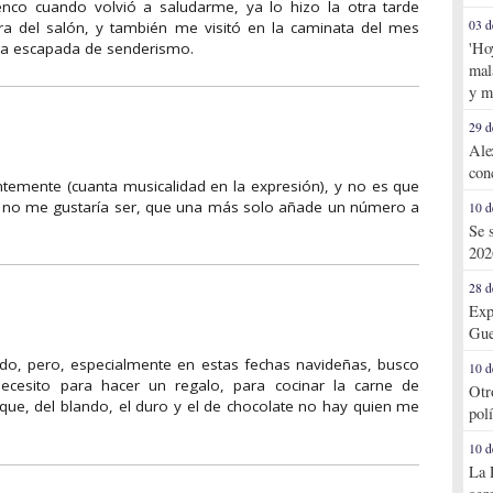
nco cuando volvió a saludarme, ya lo hizo la otra tarde
03 d
a del salón, y también me visitó en la caminata del mes
'Ho
sa escapada de senderismo.
mal
y m
29 d
Ale
con
ntemente (cuanta musicalidad en la expresión), y no es que
e no me gustaría ser, que una más solo añade un número a
10 d
Se 
202
28 d
Exp
Gue
do, pero, especialmente en estas fechas navideñas, busco
10 d
ecesito para hacer un regalo, para cocinar la carne de
Otr
ue, del blando, el duro y el de chocolate no hay quien me
pol
10 d
La 