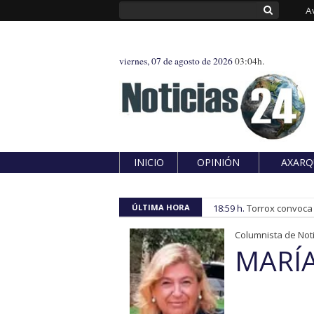
A
viernes, 07 de agosto de 2026
03:04h.
INICIO
OPINIÓN
AXARQ
ÚLTIMA HORA
18:59 h.
Torrox convoca e
Columnista de Noti
MARÍ