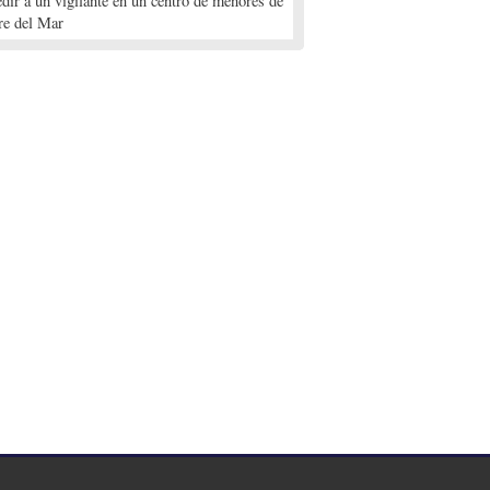
edir a un vigilante en un centro de menores de
re del Mar