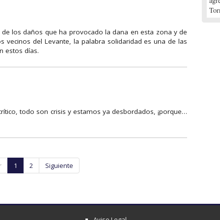
agr
Tor
a, de los daños que ha provocado la dana en esta zona y de
 vecinos del Levante, la palabra solidaridad es una de las
 estos días.
crítico, todo son crisis y estamos ya desbordados, ¡porque…
r
1
2
Siguiente
Aviso Legal