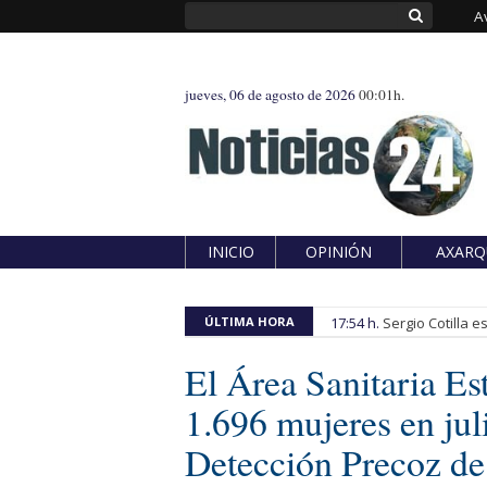
A
jueves, 06 de agosto de 2026
00:01h.
INICIO
OPINIÓN
AXARQ
ÚLTIMA HORA
17:54 h.
Sergio Cotilla 
El Área Sanitaria Es
1.696 mujeres en jul
Detección Precoz d