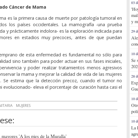
03 d
bado Cáncer de Mama
'Ho
mal
ma es la primera causa de muerte por patología tumoral en
y m
dos los países occidentales. La mamografía -una prueba
ida y prácticamente indolora- es la exploración indicada para
29 d
tumores en estadios muy precoces, antes de que puedan
Ale
con
10 d
 temprano de esta enfermedad es fundamental no sólo para
Se 
alidad sino también para poder actuar en sus fases iniciales,
202
pervivencia y poder realizar tratamientos menos agresivos
nservar la mama y mejorar la calidad de vida de las mujeres
28 d
. Se estima que la detección precoz, cuando el tumor no
Exp
i evolucionado- eleva el porcentaje de curación hasta casi el
Gue
10 d
Otr
NITARIA
MUJERES
pol
ese:
10 d
La 
agr
mayores 'A los pies de la Muralla'