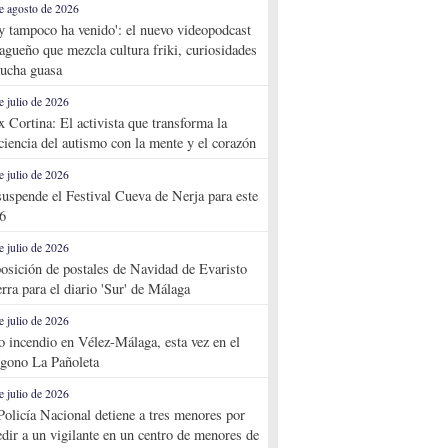
e agosto de 2026
y tampoco ha venido': el nuevo videopodcast
agueño que mezcla cultura friki, curiosidades
ucha guasa
e julio de 2026
x Cortina: El activista que transforma la
ciencia del autismo con la mente y el corazón
e julio de 2026
suspende el Festival Cueva de Nerja para este
6
e julio de 2026
osición de postales de Navidad de Evaristo
rra para el diario 'Sur' de Málaga
e julio de 2026
o incendio en Vélez-Málaga, esta vez en el
ígono La Pañoleta
e julio de 2026
Policía Nacional detiene a tres menores por
edir a un vigilante en un centro de menores de