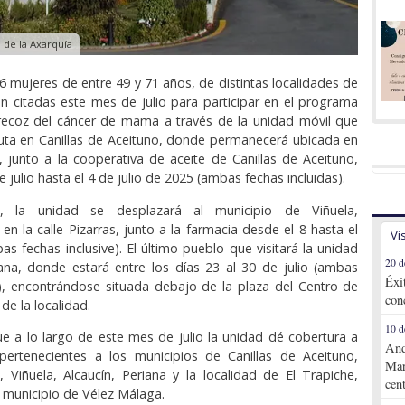
 de la Axarquía
96 mujeres de entre 49 y 71 años, de distintas localidades de
án citadas este mes de julio para participar en el programa
recoz del cáncer de mama a través de la unidad móvil que
uta en Canillas de Aceituno, donde permanecerá ubicada en
io, junto a la cooperativa de aceite de Canillas de Aceituno,
e julio hasta el 4 de julio de 2025 (ambas fechas incluidas).
n, la unidad se desplazará al municipio de Viñuela,
en la calle Pizarras, junto a la farmacia desde el 8 hasta el
Vi
as fechas inclusive). El último pueblo que visitará la unidad
20 d
ana, donde estará entre los días 23 al 30 de julio (ambas
Éxi
e), encontrándose situada debajo de la plaza del Centro de
con
de la localidad.
10 d
ue a lo largo de este mes de julio la unidad dé cobertura a
And
pertenecientes a los municipios de Canillas de Aceituno,
Mar
s, Viñuela, Alcaucín, Periana y la localidad de El Trapiche,
cen
l municipio de Vélez Málaga.