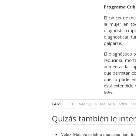
Programa Cri
El cáncer de ma
la mujer en to
diagnóstica ráp
diagnosticar 
palparse.
El diagnóstico
reducir su mort
aumentar la su
que permitan co
que lo padecen
está extendido n
90%.
TAGS:
ÉSTE
AXARQUIA
MALAGA
AREA
SA
Quizás también le inter
Vélez-Málaga celebra una cena para los 