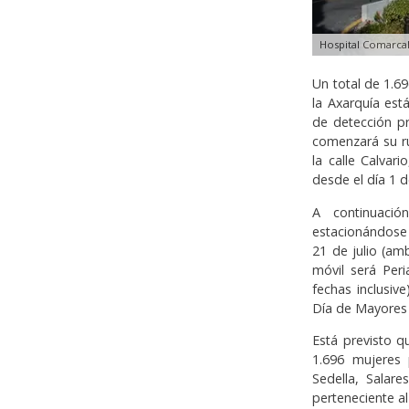
Hospital Comarcal
Un total de 1.6
la Axarquía est
de detección p
comenzará su r
la calle Calvar
desde el día 1 d
A continuació
estacionándose 
21 de julio (amb
móvil será Peri
fechas inclusiv
Día de Mayores 
Está previsto q
1.696 mujeres 
Sedella, Salare
perteneciente a