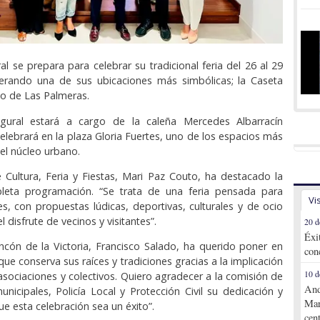
al se prepara para celebrar su tradicional feria del 26 al 29
perando una de sus ubicaciones más simbólicas; la Caseta
ano de Las Palmeras.
gural estará a cargo de la caleña Mercedes Albarracín
celebrará en la plaza Gloria Fuertes, uno de los espacios más
l núcleo urbano.
 Cultura, Feria y Fiestas, Mari Paz Couto, ha destacado la
leta programación. “Se trata de una feria pensada para
Vi
s, con propuestas lúdicas, deportivas, culturales y de ocio
l disfrute de vecinos y visitantes”.
20 d
Éxi
incón de la Victoria, Francisco Salado, ha querido poner en
con
 que conserva sus raíces y tradiciones gracias a la implicación
10 d
 asociaciones y colectivos. Quiero agradecer a la comisión de
And
municipales, Policía Local y Protección Civil su dedicación y
Mar
e esta celebración sea un éxito”.
cen