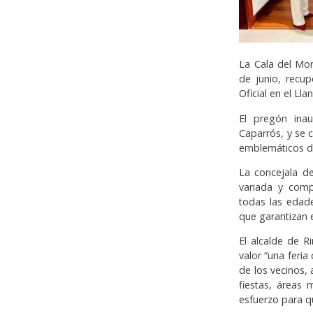
La Cala del Mor
de junio, recu
Oficial en el Ll
El pregón inau
Caparrós, y se 
emblemáticos de
La concejala de
variada y comp
todas las edade
que garantizan e
El alcalde de R
valor “una feria
de los vecinos,
fiestas, áreas 
esfuerzo para qu