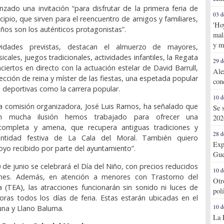
anzado una invitación “para disfrutar de la primera feria de
03 d
cipio, que sirven para el reencuentro de amigos y familiares,
'Ho
eños son los auténticos protagonistas”.
mal
y m
ividades previstas, destacan el almuerzo de mayores,
cales, juegos tradicionales, actividades infantiles, la Regata
29 d
ciertos en directo con la actuación estelar de David Barrull,
Ale
ección de reina y míster de las fiestas, una espetada popular
con
 deportivas como la carrera popular.
10 d
la comisión organizadora, José Luis Ramos, ha señalado que
Se 
n mucha ilusión hemos trabajado para ofrecer una
202
completa y amena, que recupera antiguas tradiciones y
28 d
dentidad festiva de La Cala del Moral. También quiero
Exp
oyo recibido por parte del ayuntamiento”.
Gue
 de junio se celebrará el Día del Niño, con precios reducidos
10 d
ones. Además, en atención a menores con Trastorno del
Otr
a (TEA), las atracciones funcionarán sin sonido ni luces de
pol
oras todos los días de feria. Estas estarán ubicadas en el
10 d
una y Llano Baluma.
La 