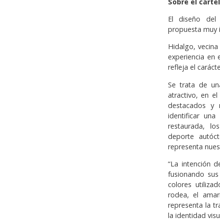
Sobre el cartel
El diseño del
propuesta muy i
Hidalgo, vecina
experiencia en 
refleja el caráct
Se trata de un
atractivo, en e
destacados y r
identificar un
restaurada, lo
deporte autóct
representa nues
“La intención d
fusionando sus
colores utiliz
rodea, el amar
representa la t
la identidad visu