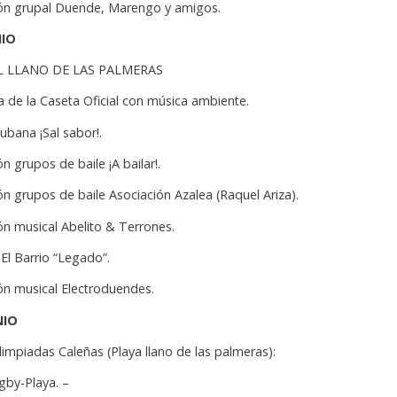
ión grupal Duende, Marengo y amigos.
NIO
L LLANO DE LAS PALMERAS
a de la Caseta Oficial con música ambiente.
Cubana ¡Sal sabor!.
ón grupos de baile ¡A bailar!.
ón grupos de baile Asociación Azalea (Raquel Ariza).
ón musical Abelito & Terrones.
 El Barrio “Legado”.
ión musical Electroduendes.
NIO
Olimpiadas Caleñas (Playa llano de las palmeras):
gby-Playa. –