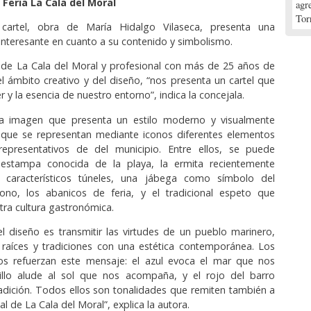
 Feria La Cala del Moral
agr
Tor
 cartel, obra de María Hidalgo Vilaseca, presenta una
nteresante en cuanto a su contenido y simbolismo.
 de La Cala del Moral y profesional con más de 25 años de
el ámbito creativo y del diseño, “nos presenta un cartel que
er y la esencia de nuestro entorno”, indica la concejala.
a imagen que presenta un estilo moderno y visualmente
l que se representan mediante iconos diferentes elementos
epresentativos de del municipio. Entre ellos, se puede
a estampa conocida de la playa, la ermita recientemente
s característicos túneles, una jábega como símbolo del
ono, los abanicos de feria, y el tradicional espeto que
tra cultura gastronómica.
el diseño es transmitir las virtudes de un pueblo marinero,
 raíces y tradiciones con una estética contemporánea. Los
ados refuerzan este mensaje: el azul evoca el mar que nos
illo alude al sol que nos acompaña, y el rojo del barro
radición. Todos ellos son tonalidades que remiten también a
al de La Cala del Moral”, explica la autora.