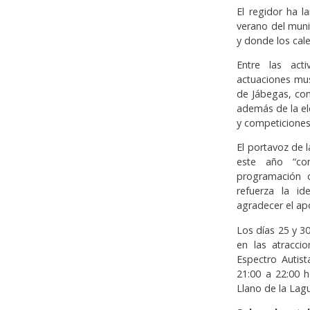
El regidor ha l
verano del muni
y donde los cal
Entre las act
actuaciones musi
de Jábegas, con
además de la el
y competiciones
El portavoz de 
este año “co
programación 
refuerza la i
agradecer el ap
Los días 25 y 30
en las atracci
Espectro Autist
21:00 a 22:00 h
Llano de la Lag