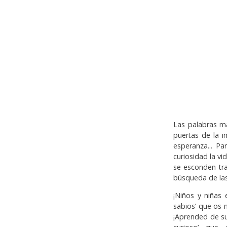
Las palabras má
puertas de la i
esperanza... Pa
curiosidad la v
se esconden tr
búsqueda de la
¡Niños y niñas
sabios’ que os
¡Aprended de su