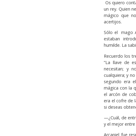
Os quiero cont
un rey. Quien n
mágico que no 
acertijos.
Sólo el mago Ar
estaban intro
humilde. La sab
Recuerdo los tre
“La llave de e
necesitan; y 
cualquiera; y n
segundo era el
mágica con la q
el arcón de cob
era el cofre de 
si deseas obtene
—¿Cuál, de entr
y el mejor entre 
Arcaniel fue re