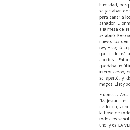
humildad, porqu
se jactaban de 
para sanar a l
sanador. El prim
a la mesa del re
se abrió. Pero 
nuevo, los demá
rey, y cogió la
que le dejará u
abertura. Enton
quedaba un últi
interpusieron, 
se apartó, y d
magos. El rey so
Entonces, Arcan
“Majestad, es
evidencia; aunq
la base de tod
todos los sencil
uno, y es ‘LA VE