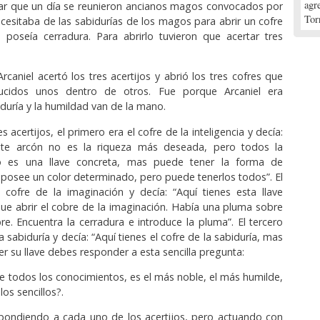
agr
ar que un día se reunieron ancianos magos convocados por
Tor
ecesitaba de las sabidurías de los magos para abrir un cofre
poseía cerradura. Para abrirlo tuvieron que acertar tres
caniel acertó los tres acertijos y abrió los tres cofres que
ducidos unos dentro de otros. Fue porque Arcaniel era
iduría y la humildad van de la mano.
s acertijos, el primero era el cofre de la inteligencia y decía:
ste arcón no es la riqueza más deseada, pero todos la
no es una llave concreta, mas puede tener la forma de
o posee un color determinado, pero puede tenerlos todos”. El
 cofre de la imaginación y decía: “Aquí tienes esta llave
ue abrir el cobre de la imaginación. Había una pluma sobre
re. Encuentra la cerradura e introduce la pluma”. El tercero
la sabiduría y decía: “Aquí tienes el cofre de la sabiduría, mas
r su llave debes responder a esta sencilla pregunta:
e todos los conocimientos, es el más noble, el más humilde,
los sencillos?.
spondiendo a cada uno de los acertijos, pero actuando con