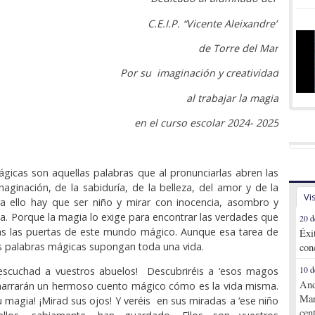
C.E.I.P. “Vicente Aleixandre”
de Torre del Mar
Por su imaginación y creatividad
al trabajar la magia
en el curso escolar 2024- 2025
gicas son aquellas palabras que al pronunciarlas abren las
maginación, de la sabiduría, de la belleza, del amor y de la
Vi
ra ello hay que ser niño y mirar con inocencia, asombro y
ida. Porque la magia lo exige para encontrar las verdades que
20 d
as las puertas de este mundo mágico. Aunque esa tarea de
Éxi
s palabras mágicas supongan toda una vida.
con
 escuchad a vuestros abuelos! Descubriréis a ‘esos magos
10 d
And
 narrarán un hermoso cuento mágico cómo es la vida misma.
Mar
 magia! ¡Mirad sus ojos! Y veréis en sus miradas a ‘ese niño
cen