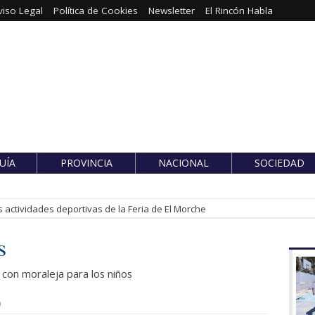
viso Legal
Política de Cookies
Newsletter
El Rincón Habla
UÍA
PROVINCIA
NACIONAL
SOCIEDAD
 actividades deportivas de la Feria de El Morche
s
 con moraleja para los niños
)