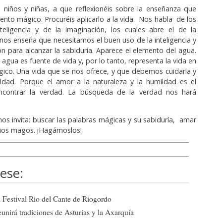
, niños y niñas, a que reflexionéis sobre la enseñanza que
uento mágico. Procuréis aplicarlo a la vida. Nos habla de los
nteligencia y de la imaginación, los cuales abre el de la
 nos enseña que necesitamos el buen uso de la inteligencia y
ón para alcanzar la sabiduría. Aparece el elemento del agua.
agua es fuente de vida y, por lo tanto, representa la vida en
ico. Una vida que se nos ofrece, y que debemos cuidarla y
ildad. Porque el amor a la naturaleza y la humildad es el
ncontrar la verdad. La búsqueda de la verdad nos hará
 nos invita: buscar las palabras mágicas y su sabiduría, amar
abios magos. ¡Hagámoslos!
ese:
el Festival Rio del Cante de Riogordo
eunirá tradiciones de Asturias y la Axarquía