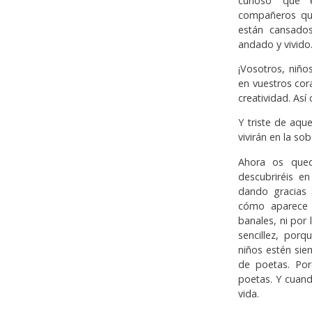
curioso’ que 
compañeros qu
están cansados
andado y vivido
¡Vosotros, niño
en vuestros cor
creatividad. Así
Y triste de aqu
vivirán en la sob
Ahora os qued
descubriréis e
dando gracias 
cómo aparece 
banales, ni por 
sencillez, por
niños estén sie
de poetas. Por
poetas. Y cuand
vida.