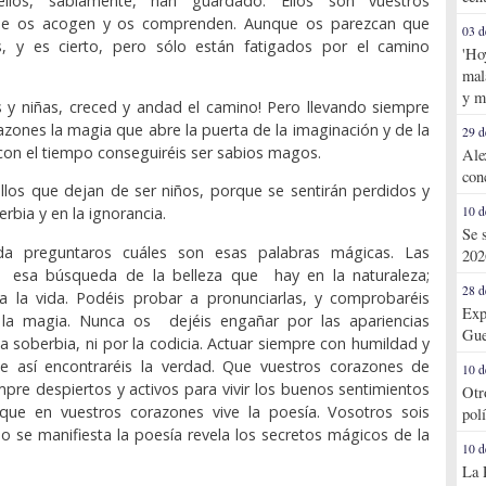
ellos, sabiamente, han guardado. Ellos son vuestros
e os acogen y os comprenden. Aunque os parezcan que
03 d
, y es cierto, pero sólo están fatigados por el camino
'Ho
.
mal
y m
s y niñas, creced y andad el camino! Pero llevando siempre
azones la magia que abre la puerta de la imaginación y de la
29 d
 con el tiempo conseguiréis ser sabios magos.
Ale
con
ellos que dejan de ser niños, porque se sentirán perdidos y
erbia y en la ignorancia.
10 d
Se 
a preguntaros cuáles son esas palabras mágicas. Las
202
n esa búsqueda de la belleza que hay en la naturaleza;
28 d
a la vida. Podéis probar a pronunciarlas, y comprobaréis
Exp
la magia. Nunca os dejéis engañar por las apariencias
Gue
la soberbia, ni por la codicia. Actuar siempre con humildad y
que así encontraréis la verdad. Que vuestros corazones de
10 d
mpre despiertos y activos para vivir los buenos sentimientos
Otr
que en vuestros corazones vive la poesía. Vosotros sois
pol
o se manifiesta la poesía revela los secretos mágicos de la
10 d
La 