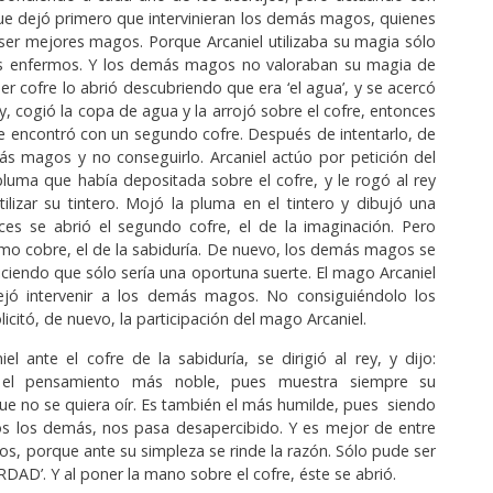
e dejó primero que intervinieran los demás magos, quienes
ser mejores magos. Porque Arcaniel utilizaba su magia sólo
os enfermos. Y los demás magos no valoraban su magia de
er cofre lo abrió descubriendo que era ‘el agua’, y se acercó
y, cogió la copa de agua y la arrojó sobre el cofre, entonces
se encontró con un segundo cofre. Después de intentarlo, de
s magos y no conseguirlo. Arcaniel actúo por petición del
 pluma que había depositada sobre el cofre, y le rogó al rey
tilizar su tintero. Mojó la pluma en el tintero y dibujó una
ces se abrió el segundo cofre, el de la imaginación. Pero
mo cobre, el de la sabiduría. De nuevo, los demás magos se
diciendo que sólo sería una oportuna suerte. El mago Arcaniel
ejó intervenir a los demás magos. No consiguiéndolo los
licitó, de nuevo, la participación del mago Arcaniel.
iel ante el cofre de la sabiduría, se dirigió al rey, y dijo:
 el pensamiento más noble, pues muestra siempre su
ue no se quiera oír. Es también el más humilde, pues siendo
os los demás, nos pasa desapercibido. Y es mejor de entre
los, porque ante su simpleza se rinde la razón. Sólo pude ser
RDAD’. Y al poner la mano sobre el cofre, éste se abrió.