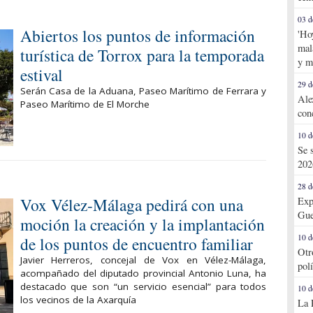
03 d
Abiertos los puntos de información
'Ho
mal
turística de Torrox para la temporada
y m
estival
29 d
Serán Casa de la Aduana, Paseo Marítimo de Ferrara y
Ale
Paseo Marítimo de El Morche
con
10 d
Se 
202
28 d
Vox Vélez-Málaga pedirá con una
Exp
Gue
moción la creación y la implantación
10 d
de los puntos de encuentro familiar
Otr
Javier Herreros, concejal de Vox en Vélez-Málaga,
pol
acompañado del diputado provincial Antonio Luna, ha
destacado que son “un servicio esencial” para todos
10 d
los vecinos de la Axarquía
La 