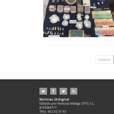
Anterior
Noticias 24 Digital
Editado por Noticias Málaga 2010, S.L.
B-93044717
Tfno. 952 50 31 93