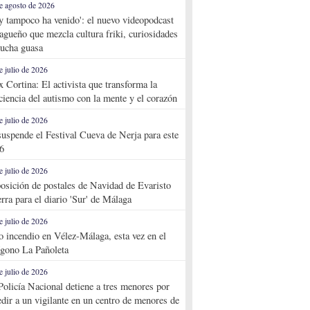
e agosto de 2026
y tampoco ha venido': el nuevo videopodcast
agueño que mezcla cultura friki, curiosidades
ucha guasa
e julio de 2026
x Cortina: El activista que transforma la
ciencia del autismo con la mente y el corazón
e julio de 2026
suspende el Festival Cueva de Nerja para este
6
e julio de 2026
osición de postales de Navidad de Evaristo
rra para el diario 'Sur' de Málaga
e julio de 2026
o incendio en Vélez-Málaga, esta vez en el
ígono La Pañoleta
e julio de 2026
Policía Nacional detiene a tres menores por
edir a un vigilante en un centro de menores de