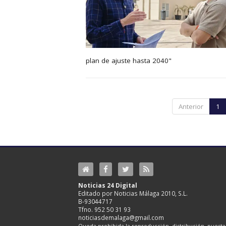
plan de ajuste hasta 2040"
Anterior
1
Noticias 24 Digital
Editado por Noticias Málaga 2010, S.L.
B-93044717
Tfno. 952 50 31 93
noticiasdemalaga@gmail.com
Queda prohibida la reproducción, distribución, puesta 