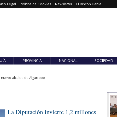
viso Legal
Política de Cookies
Newsletter
El Rincón Habla
UÍA
PROVINCIA
NACIONAL
SOCIEDAD
es nuevo alcalde de Algarrobo
La Diputación invierte 1,2 millones