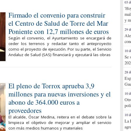
03 d
'Ho
Firmado el convenio para construir
mal
y m
el Centro de Salud de Torre del Mar
Poniente con 12,7 millones de euros
29 d
Ale
Según el convenio, el Ayuntamiento se encargará de
con
ceder los terrenos y redactar tanto el anteproyecto
como el proyecto de ejecución. Por su parte, el Servicio
10 d
Andaluz de Salud (SAS) financiará y ejecutará las obras
Se 
202
28 d
Exp
El pleno de Torrox aprueba 3,9
Gue
millones para nuevas inversiones y el
10 d
Otr
abono de 364.000 euros a
pol
proveedores
10 d
El alcalde, Óscar Medina, reitera en el debate sobre la
La 
limpieza el objetivo de mejorar y ampliar el servicio
agr
con más medios humanos y materiales