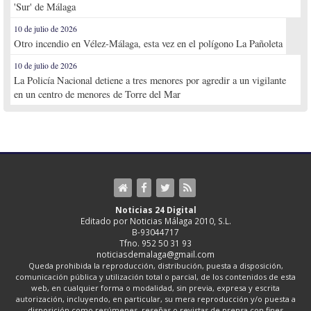
'Sur' de Málaga
10 de julio de 2026
Otro incendio en Vélez-Málaga, esta vez en el polígono La Pañoleta
10 de julio de 2026
La Policía Nacional detiene a tres menores por agredir a un vigilante
en un centro de menores de Torre del Mar
Noticias 24 Digital
Editado por Noticias Málaga 2010, S.L.
B-93044717
Tfno. 952 50 31 93
noticiasdemalaga@gmail.com
Queda prohibida la reproducción, distribución, puesta a disposición,
comunicación pública y utilización total o parcial, de los contenidos de esta
web, en cualquier forma o modalidad, sin previa, expresa y escrita
autorización, incluyendo, en particular, su mera reproducción y/o puesta a
disposición como resúmenes, reseñas o revistas de prensa con fines