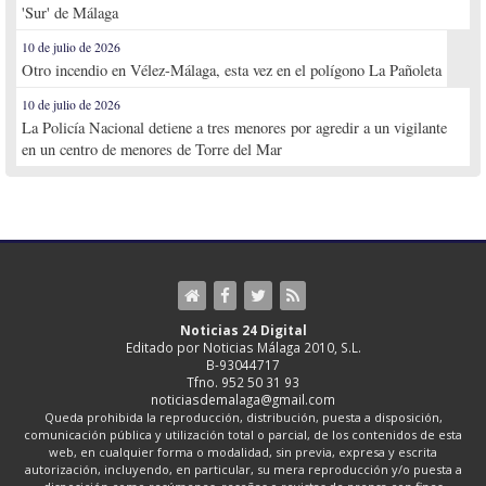
'Sur' de Málaga
10 de julio de 2026
Otro incendio en Vélez-Málaga, esta vez en el polígono La Pañoleta
10 de julio de 2026
La Policía Nacional detiene a tres menores por agredir a un vigilante
en un centro de menores de Torre del Mar
Noticias 24 Digital
Editado por Noticias Málaga 2010, S.L.
B-93044717
Tfno. 952 50 31 93
noticiasdemalaga@gmail.com
Queda prohibida la reproducción, distribución, puesta a disposición,
comunicación pública y utilización total o parcial, de los contenidos de esta
web, en cualquier forma o modalidad, sin previa, expresa y escrita
autorización, incluyendo, en particular, su mera reproducción y/o puesta a