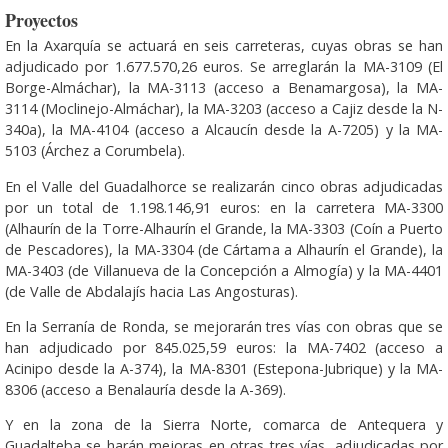
Proyectos
En la Axarquía se actuará en seis carreteras, cuyas obras se han
adjudicado por 1.677.570,26 euros. Se arreglarán la MA-3109 (El
Borge-Almáchar), la MA-3113 (acceso a Benamargosa), la MA-
3114 (Moclinejo-Almáchar), la MA-3203 (acceso a Cajiz desde la N-
340a), la MA-4104 (acceso a Alcaucín desde la A-7205) y la MA-
5103 (Árchez a Corumbela).
En el Valle del Guadalhorce se realizarán cinco obras adjudicadas
por un total de 1.198.146,91 euros: en la carretera MA-3300
(Alhaurín de la Torre-Alhaurín el Grande, la MA-3303 (Coín a Puerto
de Pescadores), la MA-3304 (de Cártama a Alhaurín el Grande), la
MA-3403 (de Villanueva de la Concepción a Almogía) y la MA-4401
(de Valle de Abdalajís hacia Las Angosturas).
En la Serranía de Ronda, se mejorarán tres vías con obras que se
han adjudicado por 845.025,59 euros: la MA-7402 (acceso a
Acinipo desde la A-374), la MA-8301 (Estepona-Jubrique) y la MA-
8306 (acceso a Benalauría desde la A-369).
Y en la zona de la Sierra Norte, comarca de Antequera y
Guadalteba se harán mejoras en otras tres vías, adjudicadas por