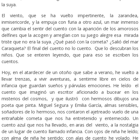
la suya.
El viento, que se ha vuelto impertinente, la zarandea,
inmisericorde, y la empuja con furia a otro azul, un mar inmenso
que cambia el sentir del cuento con la aparición de los amorosos
delfines que la acogen y arreglan con su juego alegre esa mirada
triste que no era la suya. ¿Qué pasó con la cometa? ¿Salió del mar
Caraquieta? El final del cuento no lo cuento. Que lo descubran los
niños. Que se enteren leyendo, que para eso se escriben los
cuentos.
Hoy, en el atardecer de un otoño que sabe a verano, he vuelto a
llevar trenzas, a vivir aventuras, a sentirme libre en cielos de
infancia que guardan sueños y párvulas emociones. He leído el
cuento que imaginó un escritor aficionado a bucear en los
misterios del cosmos, y que ilustró con hermosos dibujos una
poeta que pinta. Miguel Segura y Emilia García, almas sensibles,
soñadores de lo hermoso, nos contaron el ajetreado vuelo de una
entrañable cometa que nos ha entretenido y enternecido. Un
cuento azul que nos ha llevado, en aras del viento, a la nostalgia
de un lugar de cuento llamado infancia. Con ojos de niña he leído;
con alma de niña he sentido; con alas de cuento he volado. He