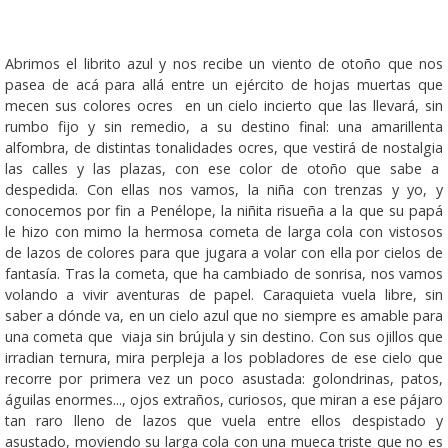
Abrimos el librito azul y nos recibe un viento de otoño que nos
pasea de acá para allá entre un ejército de hojas muertas que
mecen sus colores ocres en un cielo incierto que las llevará, sin
rumbo fijo y sin remedio, a su destino final: una amarillenta
alfombra, de distintas tonalidades ocres, que vestirá de nostalgia
las calles y las plazas, con ese color de otoño que sabe a
despedida. Con ellas nos vamos, la niña con trenzas y yo, y
conocemos por fin a Penélope, la niñita risueña a la que su papá
le hizo con mimo la hermosa cometa de larga cola con vistosos
de lazos de colores para que jugara a volar con ella por cielos de
fantasía. Tras la cometa, que ha cambiado de sonrisa, nos vamos
volando a vivir aventuras de papel. Caraquieta vuela libre, sin
saber a dónde va, en un cielo azul que no siempre es amable para
una cometa que viaja sin brújula y sin destino. Con sus ojillos que
irradian ternura, mira perpleja a los pobladores de ese cielo que
recorre por primera vez un poco asustada: golondrinas, patos,
águilas enormes..., ojos extraños, curiosos, que miran a ese pájaro
tan raro lleno de lazos que vuela entre ellos despistado y
asustado, moviendo su larga cola con una mueca triste que no es