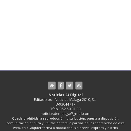
Noticias 24 Digital
Editado por Noticias Málaga 2010, S.L.
B-93044717
Tfno. 952 50 31 93
noticiasdemalaga@gmail.com
Queda prohibida la reproducción, distribución, puesta a disposición,
comunicación pública y utilización total o parcial, de los contenidos de esta
web, en cualquier forma o modalidad, sin previa, expresa y escrita