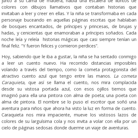
junto a su cama de madera, había una escalera de libritos de
colores con dibujos llamativos que contaban historias que
invitaban a leer y creer en ellas. Y la niña se transformaba en cada
personaje buceando en aquellas páginas escritas que hablaban
de bosques encantados, de príncipes y princesas, de brujas y
hadas, y cenicientas que enamoraban a príncipes soñados. Cada
noche leía y releía historias mágicas que casi siempre tenían un
final feliz. “Y fueron felices y comieron perdices”.
Hoy, sabiendo que le iba a gustar, la niña se ha sentado conmigo
a leer un cuento nuevo. Ha recorrido distancias imposibles
volando a través del tiempo, como la cometa protagonista del
atractivo cuento azul que tengo entre las manos.
La cometa
Caraquieta
, que así se llama el cuento, nos mira complacida
desde su vistosa portada azul, con esos ojillos tiernos que
imaginó para ella una pintora con alma de poeta; una poeta con
alma de pintora. El nombre se lo puso el escritor que soñó una
aventura para niños que ahora ha visto la luz en forma de cuento.
Caraquieta nos mira impaciente, mueve los vistosos lazos de
colores de su larguísima cola y nos invita a volar con ella por un
cielo de páginas sedosas donde duerme un viaje de aventuras.