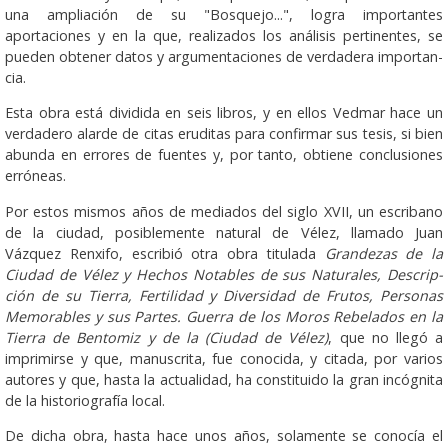
una amplia­ción de su "Bosque­jo...", logra importantes
aportaciones y en la que, realizados los análi­sis pertinentes, se
pueden obtener datos y argumen­taciones de verdadera importan­
cia.
Esta obra está dividida en seis libros, y en ellos Vedmar hace un
verdade­ro alarde de citas eruditas para confir­mar sus tesis, si bien
abunda en errores de fuentes y, por tanto, obtiene conclusio­nes
erróneas.
Por estos mismos años de mediados del siglo XVII, un escriba­no
de la ciudad, posiblemente natural de Vélez, llamado Juan
Vázquez Renxifo, escribió otra obra titulada
Grandezas de la
Ciudad de Vélez y Hechos Notables de sus Naturales, Descrip­
ción de su Tierra, Fertilidad y Diversidad de Frutos, Personas
Memora­bles y sus Partes. Guerra de los Moros Rebelados en la
Tierra de Bentomiz y de la (Ciudad de Vélez)
, que no llegó a
imprimirse y que, manuscrita, fue conocida, y citada, por varios
autores y que, hasta la actualidad, ha constituido la gran in­cóg­nita
de la historiografía local.
De dicha obra, hasta hace unos años, solamente se cono­cía el