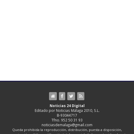
Noticias 24 Digital
Editado por Noticias Málaga 2010, S.L.
B-93044717
Tfno. 952 50 31 93
noticiasdemalaga@gmail.com
Queda prohibida la reproducción, distribución, puesta a disposición,