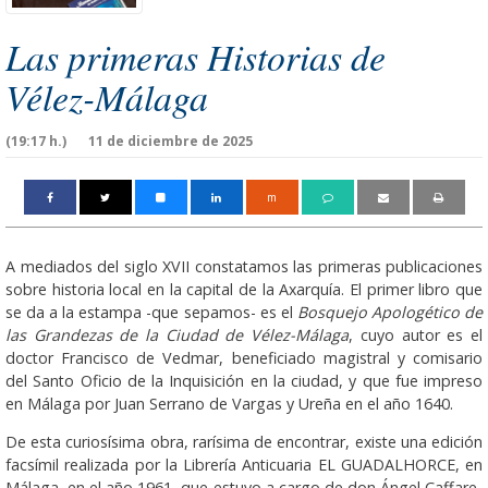
Las primeras Historias de
Vélez-Málaga
(19:17 h.)
11 de diciembre de 2025
m
A mediados del siglo XVII constatamos las primeras publicaciones
sobre historia local en la capital de la Axarquía. El primer libro que
se da a la estampa -que sepamos- es el
Bosquejo Apo­logético de
las Grandezas de la Ciudad de Vélez-Málaga
, cuyo autor es el
doc­tor Francisco de Ved­mar, beneficiado magistral y comisario
del Santo Oficio de la Inquisición en la ciudad, y que fue impre­so
en Málaga por Juan Serrano de Vargas y Ureña en el año 1640­.
De esta curiosísima obra, rarísima de encontrar, existe una edición
facsímil realizada por la Librería Anticuaria EL GUADALHORCE, en
Málaga, en el año 1961, que estuvo a cargo de don Ángel Caffare­