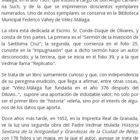
na Such, y de la que se imprimieron doscientos ejemplares
numerados. Uno de estos ejemplares se conserva en la Biblioteca
Municipal Federico Vahey de Vélez-Málaga.
La obra está dedicada al Excmo. Sr. Conde-Duque de Olivares, y
consta de tres partes. La primera es el "Sermón de la invención de
la Santísima Cruz"; la segunda, que comienza en el folio 25,
consiste en la "Im­pugnaxión" que a dicho sermón hace un autor
desconocido; y la tercera, que se inicia en el folio 39, y a la que
Vedmar llama "Replica­tio".
Se trata de un libro suma­mente curioso y que, con independencia
de su peregrina erudición, que llega a afirmar, entre otras cosas,
que “Vélez-Málaga fue fundada en el año 376 después del
Diluvio...”, supone una aportación de indudable valor, no solo por
ser el primer libro de "historia" veleña, sino por el interés de algu­
nos de los datos que aporta.
Doce años más tarde, en 1652, en la Imprenta Real de Granada,
ve la luz una segunda obra del Padre Vedmar titulada
Historia
Sexitana de la Antigüedad y Grandezas de la Ciudad de Bélez
,
con 176 folios y un mapa, en la que el autor, aunque se trata de